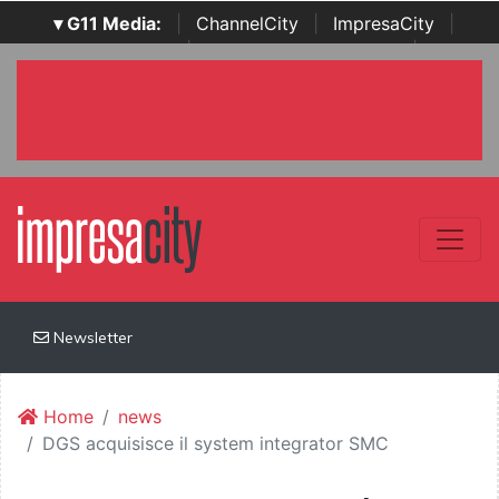
▾ G11 Media:
|
ChannelCity
|
ImpresaCity
|
SecurityOpenLab
|
Italian Channel Awards
|
Italian
Project Awards
|
Italian Security Awards
|
...
Newsletter
Home
news
DGS acquisisce il system integrator SMC