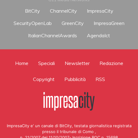
BitCity
ChannelCity
ImpresaCity
SecurityOpenLab
GreenCity
ImpresaGreen
ItalianChannelAwards
AgendaIct
Home
Speciali
Newsletter
Redazione
Copyright
Pubblicità
RSS
ImpresaCity e' un canale di BitCity, testata giornalistica registrata
presso il tribunale di Como ,
n. 21/2007 del 11/10/2007- Iscrizione ROC n. 15698