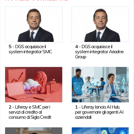
5
-
DGS acquisisce il
4
-
DGS acquisisce il
system integrator SMC
system integrator Ariadne
Group
2
-
Liferay e SMC per i
1
-
Liferay lancia AI Hub,
servizi di credito al
per governare gli agenti AI
consumo di Sigla Credit
aziendali