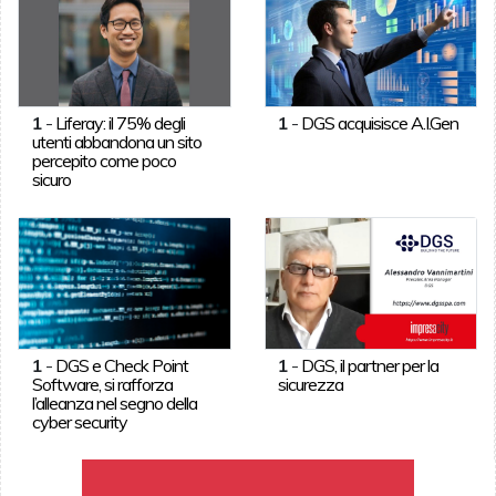
1
-
Liferay: il 75% degli
1
-
DGS acquisisce A.I.Gen
utenti abbandona un sito
percepito come poco
sicuro
1
-
DGS e Check Point
1
-
DGS, il partner per la
Software, si rafforza
sicurezza
l’alleanza nel segno della
cyber security