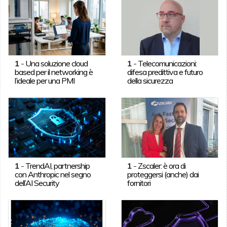
1
-
Una soluzione cloud
1
-
Telecomunicazioni:
based per il networking è
difesa predittiva e futuro
l’ideale per una PMI
della sicurezza
1
-
TrendAI, partnership
1
-
Zscaler: è ora di
con Anthropic nel segno
proteggersi (anche) dai
dell’AI Security
fornitori