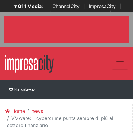
▾ G11 Media:
|
ChannelCity
|
ImpresaCity
|
SecurityOpenLab
|
Italian Channel Awards
|
Italian
Project Awards
|
Italian Security Awards
|
...
Newsletter
Home
news
VMware: il cybercrime punta sempre di più al
settore finanziario