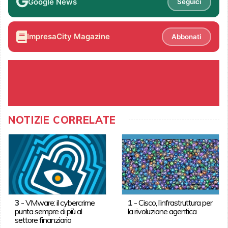
Google News
Seguici
ImpresaCity Magazine
Abbonati
NOTIZIE CORRELATE
3
-
VMware: il cybercrime
1
-
Cisco, l’infrastruttura per
punta sempre di più al
la rivoluzione agentica
settore finanziario