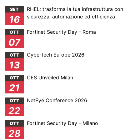
RHEL: trasforma la tua infrastruttura con
SET
sicurezza, automazione ed efficienza
16
Fortinet Security Day - Roma
OTT
07
Cybertech Europe 2026
OTT
13
CES Unveiled Milan
OTT
21
NetEye Conference 2026
OTT
22
Fortinet Security Day - Milano
OTT
28