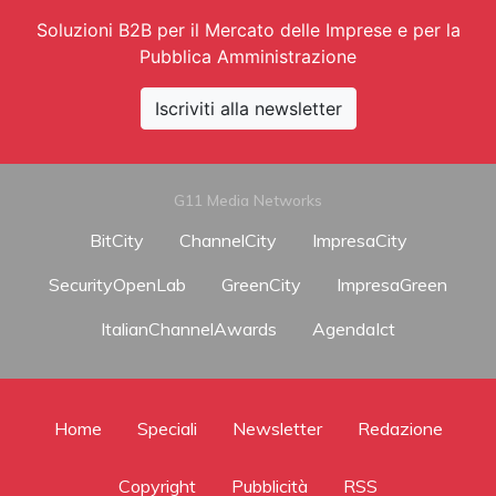
Soluzioni B2B per il Mercato delle Imprese e per la
Pubblica Amministrazione
Iscriviti alla newsletter
G11 Media Networks
BitCity
ChannelCity
ImpresaCity
SecurityOpenLab
GreenCity
ImpresaGreen
ItalianChannelAwards
AgendaIct
Home
Speciali
Newsletter
Redazione
Copyright
Pubblicità
RSS