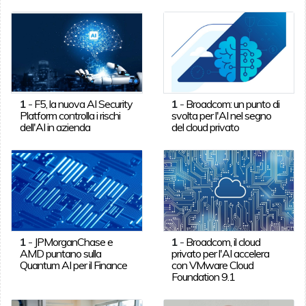
1
-
F5, la nuova AI Security
1
-
Broadcom: un punto di
Platform controlla i rischi
svolta per l'AI nel segno
dell'AI in azienda
del cloud privato
1
-
JPMorganChase e
1
-
Broadcom, il cloud
AMD puntano sulla
privato per l'AI accelera
Quantum AI per il Finance
con VMware Cloud
Foundation 9.1