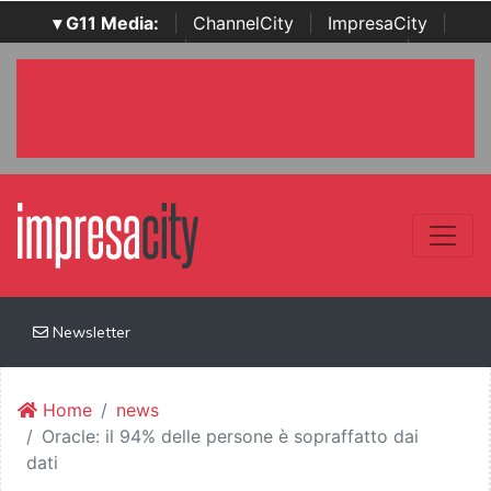
▾ G11 Media:
|
ChannelCity
|
ImpresaCity
|
SecurityOpenLab
|
Italian Channel Awards
|
Italian
Project Awards
|
Italian Security Awards
|
...
Newsletter
Home
news
Oracle: il 94% delle persone è sopraffatto dai
dati