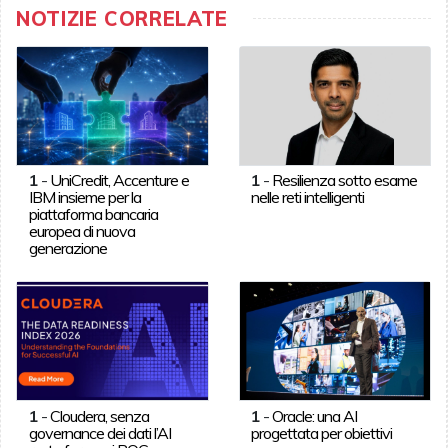
NOTIZIE CORRELATE
1
-
UniCredit, Accenture e
1
-
Resilienza sotto esame
IBM insieme per la
nelle reti intelligenti
piattaforma bancaria
europea di nuova
generazione
1
-
Cloudera, senza
1
-
Oracle: una AI
governance dei dati l’AI
progettata per obiettivi