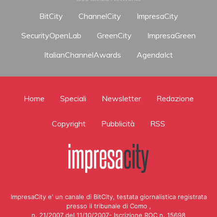
BitCity
ChannelCity
ImpresaCity
SecurityOpenLab
GreenCity
ImpresaGreen
ItalianChannelAwards
AgendaIct
Home
Speciali
Newsletter
Redazione
Copyright
Pubblicità
RSS
ImpresaCity e' un canale di BitCity, testata giornalistica registrata
presso il tribunale di Como ,
n. 21/2007 del 11/10/2007- Iscrizione ROC n. 15698