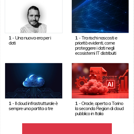
1
-
Una nuova era per i
1
-
Tra rischi nascosti e
dati
priorità evidenti, come
proteggere i dati negli
ecosistemi IT distribuiti
1
-
Il cloud infrastrutturale è
1
-
Oracle, aperta a Torino
sempre una partita a tre
la seconda Region di cloud
pubblico in Italia