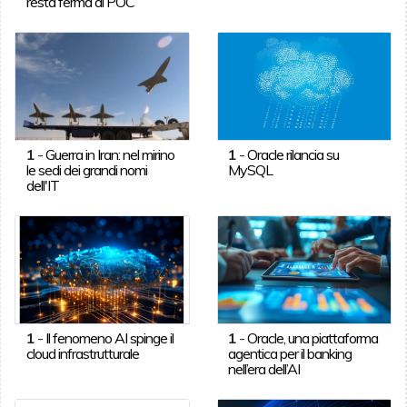
resta ferma ai POC
1
-
Guerra in Iran: nel mirino
1
-
Oracle rilancia su
le sedi dei grandi nomi
MySQL
dell'IT
1
-
Il fenomeno AI spinge il
1
-
Oracle, una piattaforma
cloud infrastrutturale
agentica per il banking
nell’era dell’AI