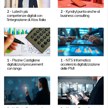
2
-
Lutech: più
2
-
Kyndryl punta anche al
competenze digitali con
business consulting
l'integrazione di Atos Italia
1
-
Piscine Castiglione
1
-
NTS Informatica
digitalizza il procurement
accelera la digitalizzazione
con Iungo
delle PMI