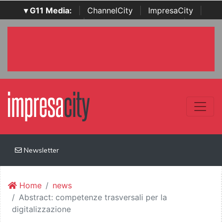
▾ G11 Media:
|
ChannelCity
|
ImpresaCity
|
SecurityOpenLab
|
Italian Channel Awards
|
Italian
Project Awards
|
Italian Security Awards
|
...
Newsletter
Home
news
Abstract: competenze trasversali per la
digitalizzazione