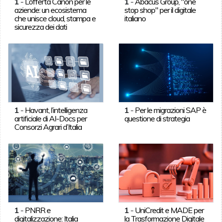
1
-
L’offerta Canon per le
1
-
Abacus Group, "one
aziende: un ecosistema
stop shop" per il digitale
che unisce cloud, stampa e
italiano
sicurezza dei dati
1
-
Havant, l’intelligenza
1
-
Per le migrazioni SAP è
artificiale di AI-Docs per
questione di strategia
Consorzi Agrari d’Italia
1
-
PNRR e
1
-
UniCredit e MADE per
digitalizzazione: Italia
la Trasformazione Digitale