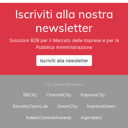
Iscriviti alla nostra
newsletter
Soluzioni B2B per il Mercato delle Imprese e per la
Pubblica Amministrazione
Iscriviti alla newsletter
G11 Media Networks
BitCity
ChannelCity
ImpresaCity
SecurityOpenLab
GreenCity
ImpresaGreen
ItalianChannelAwards
AgendaIct