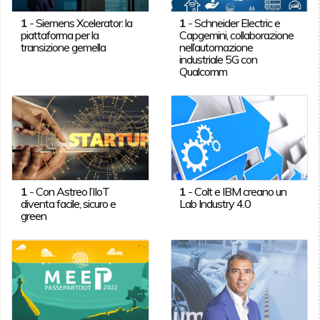
1
-
Siemens Xcelerator: la
1
-
Schneider Electric e
piattaforma per la
Capgemini, collaborazione
transizione gemella
nell’automazione
industriale 5G con
Qualcomm
1
-
Con Astreo l’IIoT
1
-
Colt e IBM creano un
diventa facile, sicuro e
Lab Industry 4.0
green