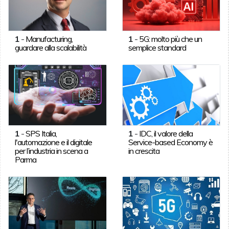
1
-
Manufacturing,
1
-
5G: molto più che un
guardare alla scalabilità
semplice standard
1
-
SPS Italia,
1
-
IDC, il valore della
l'automazione e il digitale
Service-based Economy è
per l’industria in scena a
in crescita
Parma