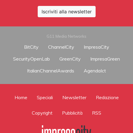
Iscriviti alla newsletter
G11 Media Networks
BitCity
ChannelCity
ImpresaCity
SecurityOpenLab
GreenCity
ImpresaGreen
ItalianChannelAwards
AgendaIct
Home
Speciali
Newsletter
Redazione
Copyright
Pubblicità
RSS