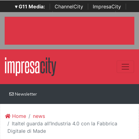
▾ G11 Media:
|
ChannelCity
|
ImpresaCity
|
SecurityOpenLab
|
Italian Channel Awards
|
Italian
Project Awards
|
Italian Security Awards
|
...
Newsletter
Home
news
Italtel guarda all’Industria 4.0 con la Fabbrica
Digitale di Made