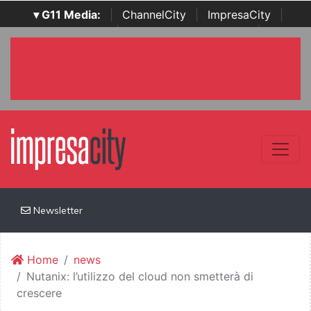
▾ G11 Media:
|
ChannelCity
|
ImpresaCity
|
SecurityOpenLab
|
Italian Channel Awards
|
Italian
Project Awards
|
Italian Security Awards
|
...
Newsletter
Home
news
Nutanix: l’utilizzo del cloud non smetterà di
crescere