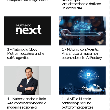
virtualizzazione e dati con
un occhio all’AI
1
-
Nutanix, la Cloud
1
-
Nutanix, con Agentic
Platform accelera anche
AI si sfrutta al massimo il
sull’AI agentica
potenziale delle AI Factory
1
-
Nutanix: anche in Italia
1
-
AMD e Nutanix,
AI e container spingono la
partnership per una
modernizzazione di
piattaforma aperta e