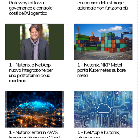
Gateway rafforza
economico dello storage
governance e controllo
aziendale non funziona più
costi dell’AI agentica
1
-
Nutanix e NetApp,
1
-
Nutanix, NKP Metal
nuova integrazione per
porta Kubernetes su bare
una piattaforma cloud
metal
moderna
1
-
Nutanix entra in AWS
1
-
NetApp e Nutanix,
European Sovereign Cloud
alleanza per