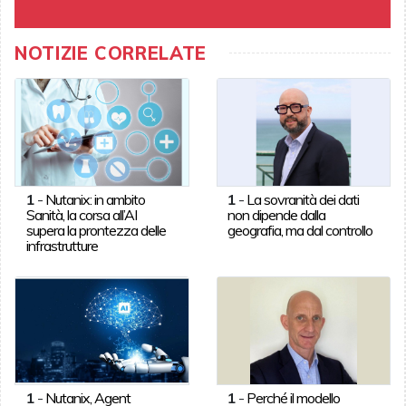
NOTIZIE CORRELATE
1
-
Nutanix: in ambito
1
-
La sovranità dei dati
Sanità, la corsa all’AI
non dipende dalla
supera la prontezza delle
geografia, ma dal controllo
infrastrutture
1
-
Nutanix, Agent
1
-
Perché il modello