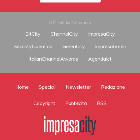
G11 Media Networks
BitCity
ChannelCity
ImpresaCity
SecurityOpenLab
GreenCity
ImpresaGreen
ItalianChannelAwards
AgendaIct
Home
Speciali
Newsletter
Redazione
Copyright
Pubblicità
RSS