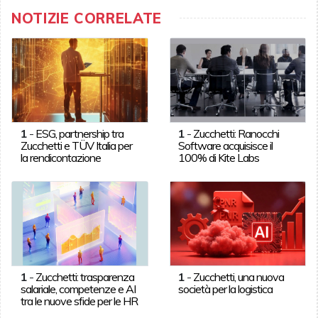
NOTIZIE CORRELATE
1
-
ESG, partnership tra
1
-
Zucchetti: Ranocchi
Zucchetti e TÜV Italia per
Software acquisisce il
la rendicontazione
100% di Kite Labs
1
-
Zucchetti: trasparenza
1
-
Zucchetti, una nuova
salariale, competenze e AI
società per la logistica
tra le nuove sfide per le HR