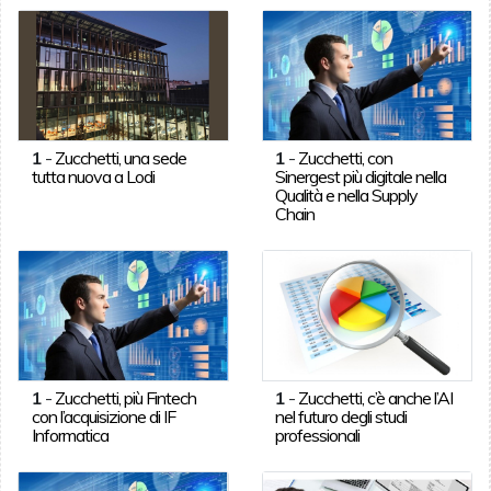
1
-
Zucchetti, una sede
1
-
Zucchetti, con
tutta nuova a Lodi
Sinergest più digitale nella
Qualità e nella Supply
Chain
1
-
Zucchetti, più Fintech
1
-
Zucchetti, c’è anche l’AI
con l’acquisizione di IF
nel futuro degli studi
Informatica
professionali