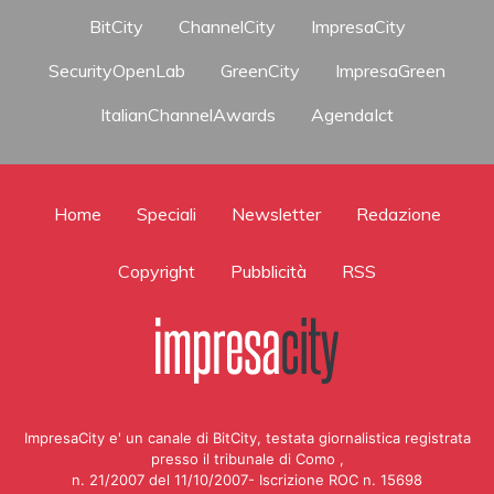
BitCity
ChannelCity
ImpresaCity
SecurityOpenLab
GreenCity
ImpresaGreen
ItalianChannelAwards
AgendaIct
Home
Speciali
Newsletter
Redazione
Copyright
Pubblicità
RSS
ImpresaCity e' un canale di BitCity, testata giornalistica registrata
presso il tribunale di Como ,
n. 21/2007 del 11/10/2007- Iscrizione ROC n. 15698