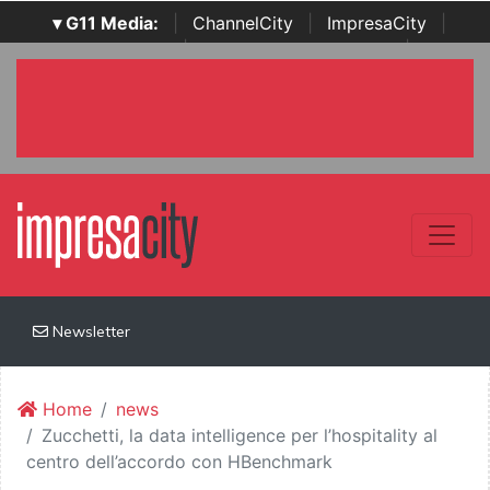
▾ G11 Media:
|
ChannelCity
|
ImpresaCity
|
SecurityOpenLab
|
Italian Channel Awards
|
Italian
Project Awards
|
Italian Security Awards
|
...
Newsletter
Home
news
Zucchetti, la data intelligence per l’hospitality al
centro dell’accordo con HBenchmark