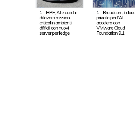
1
-
HPE, AI e carichi
1
-
Broadcom, il clou
di lavoro mission-
privato per l'AI
critical in ambienti
accelera con
difficili con nuovi
VMware Cloud
server per l’edge
Foundation 9.1