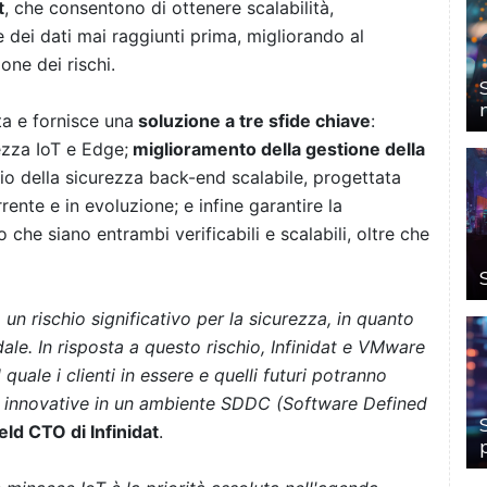
t
, che consentono di ottenere scalabilità,
e dei dati mai raggiunti prima, migliorando al
ione dei rischi.
a e fornisce una
soluzione a tre sfide chiave
:
ezza IoT e Edge;
miglioramento della gestione della
o della sicurezza back-end scalabile, progettata
rente e in evoluzione; e infine garantire la
o che siano entrambi verificabili e scalabili, oltre che
n rischio significativo per la sicurezza, in quanto
dale. In risposta a questo rischio, Infinidat e VMware
uale i clienti in essere e quelli futuri potranno
i e innovative in un ambiente SDDC (Software Defined
eld CTO di Infinidat
.