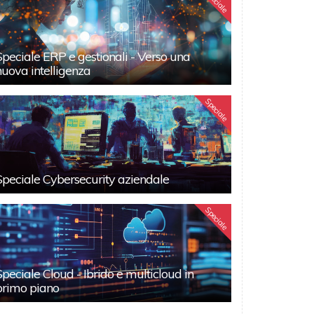
Speciale
Speciale ERP e gestionali - Verso una
nuova intelligenza
Speciale
Speciale Cybersecurity aziendale
Speciale
Speciale Cloud - Ibrido e multicloud in
primo piano