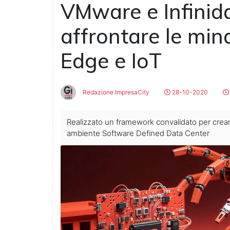
VMware e Infinid
affrontare le min
Edge e IoT
Redazione ImpresaCity
28-10-2020
Realizzato un framework convalidato per creare
ambiente Software Defined Data Center