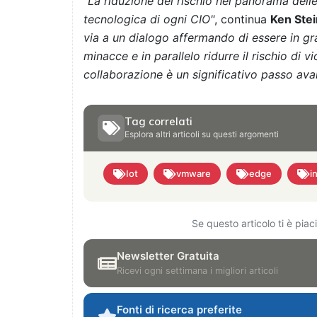
"
La riduzione del rischio nel panorama delle
tecnologica di ogni CIO"
, continua
Ken Stei
via a un dialogo affermando di essere in gr
minacce e in parallelo ridurre il rischio di vi
collaborazione è un significativo passo avan
Tag correlati
Esplora altri articoli su questi argomenti
Iot
vmware
edge
i
Se questo articolo ti è pia
Newsletter Gratuita
Ricevi ogni settimana i migliori articoli
Fonti di ricerca preferite