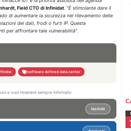
 minacce IoT è la priorità assoluta nell'agenda
nhardt, Field CTO di Infinidat
. "
È stimolante dare il
ado di aumentare la sicurezza nel rilevamento delle
olazioni dei dati, frodi o furti IP. Questa
ti per affrontare tale vulnerabilità
".
nfinidat
software defined data center
ciuto e vuoi rimanere sempre informato
C
Iscriviti