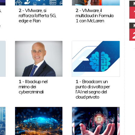
,
2
-
VMware, si
2
-
VMware, il
rafforza l’offerta 5G,
multicloud in Formula
edge e Ran
1 con McLaren
e
1
-
Il backup nel
1
-
Broadcom: un
mirino dei
punto di svolta per
cybercriminali
l'AI nel segno del
cloud privato