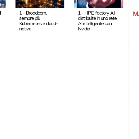
d
1
-
Broadcom,
1
-
HPE, factory AI
M
sempre più
distribuite in una rete
Kubernetes e cloud-
AI intelligente con
native
Nvidia