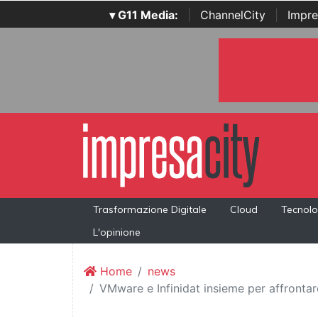
▾ G11 Media:
|
ChannelCity
|
Impre
Trasformazione Digitale
Cloud
Tecnolo
L'opinione
Home
news
VMware e Infinidat insieme per affrontar