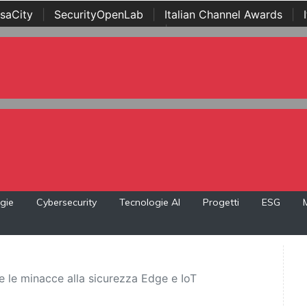
saCity
|
SecurityOpenLab
|
Italian Channel Awards
|
Awards
|
...
gie
Cybersecurity
Tecnologie AI
Progetti
ESG
e le minacce alla sicurezza Edge e IoT