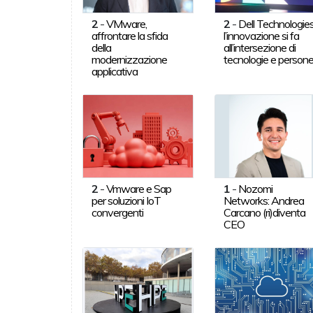
2
-
VMware,
2
-
Dell Technologies
affrontare la sfida
l’innovazione si fa
della
all’intersezione di
modernizzazione
tecnologie e person
applicativa
2
-
Vmware e Sap
1
-
Nozomi
per soluzioni IoT
Networks: Andrea
convergenti
Carcano (ri)diventa
CEO