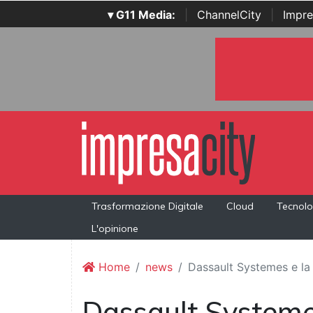
▾ G11 Media:
|
ChannelCity
|
Impre
Trasformazione Digitale
Cloud
Tecnolo
L'opinione
Home
news
Dassault Systemes e la 
Dassault Systemes