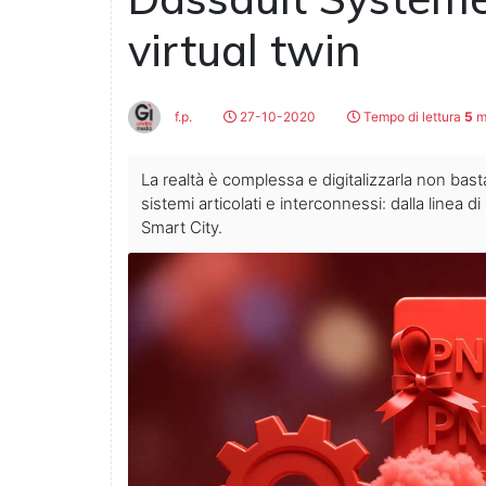
virtual twin
f.p.
27-10-2020
Tempo di lettura
5
m
La realtà è complessa e digitalizzarla non bas
sistemi articolati e interconnessi: dalla linea
Smart City.