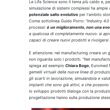
Le Life Science sono il tema più caldo e, pe
simulazione di sistemi complessi ha ampie a
potenziale salto evolutivo
per l'ambito stor
Come sottolinea Guido Porro: "
Industry 4.0
processi:
è un miglioramento, non una evo
a qualcosa di completamente nuovo: si apre 
capaci di creare nuovi prodotti e rivolgersi 
E attenzione: nel manufacturing creare un ge
non riguarda solo i prodotti. "
Nel manufactu
spiega ad esempio
Chiara Bogo
, Euromed 
gemelli virtuali delle nuove linee di produ
gli scarti in lavorazione, simulandola e valu
impianti che sono già attivi, e che possono 
lo sviluppo prodotti dialoga con la produzio
progettazione hanno sulla produzione stess