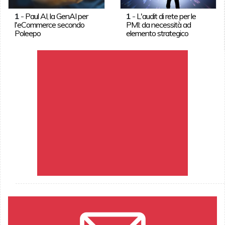
1
-
Paul AI, la GenAI per
1
-
L'audit di rete per le
l'eCommerce secondo
PMI: da necessità ad
Poleepo
elemento strategico