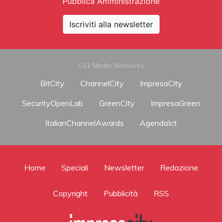
Pubblica Amministrazione
Iscriviti alla newsletter
G11 Media Networks
BitCity
ChannelCity
ImpresaCity
SecurityOpenLab
GreenCity
ImpresaGreen
ItalianChannelAwards
AgendaIct
Home
Speciali
Newsletter
Redazione
Copyright
Pubblicità
RSS