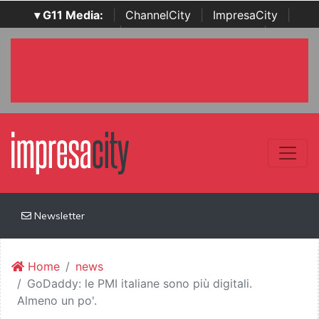
▾ G11 Media:
|
ChannelCity
|
ImpresaCity
|
SecurityOpenLab
|
Italian Channel Awards
|
Italian
Project Awards
|
Italian Security Awards
|
...
Newsletter
Home
news
GoDaddy: le PMI italiane sono più digitali.
Almeno un po'.