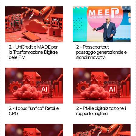
2
-
UniCredit e MADE per
2
-
Passepartout,
la Trasformazione Digitale
passaggio generazionale e
delle PMI
slanci innovativi
2
-
Il cloud "unifica" Retail e
2
-
PMI e digitalizzazione: il
CPG
rapporto migliora