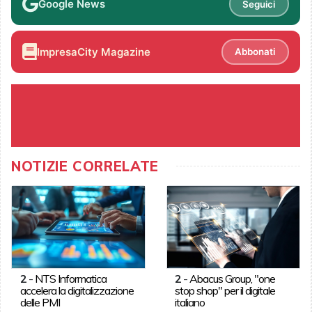
Google News
Seguici
ImpresaCity Magazine
Abbonati
NOTIZIE CORRELATE
2
-
NTS Informatica
2
-
Abacus Group, "one
accelera la digitalizzazione
stop shop" per il digitale
delle PMI
italiano