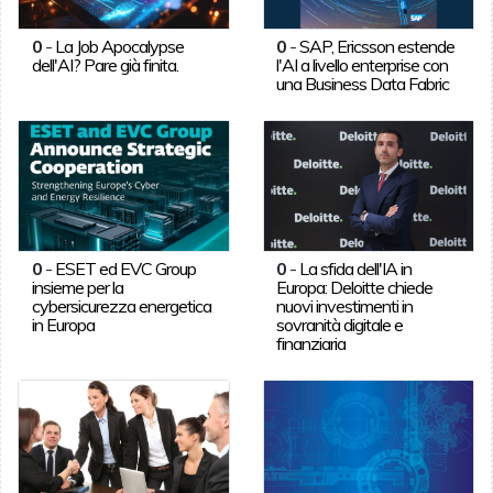
0
-
La Job Apocalypse
0
-
SAP, Ericsson estende
dell'AI? Pare già finita.
l'AI a livello enterprise con
una Business Data Fabric
0
-
ESET ed EVC Group
0
-
La sfida dell'IA in
insieme per la
Europa: Deloitte chiede
cybersicurezza energetica
nuovi investimenti in
in Europa
sovranità digitale e
finanziaria