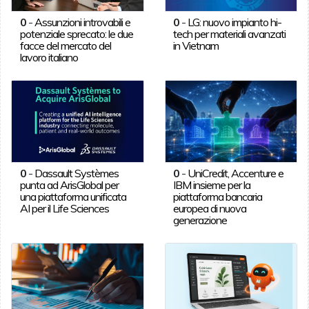
0
-
Assunzioni introvabili e
0
-
LG: nuovo impianto hi-
potenziale sprecato: le due
tech per materiali avanzati
facce del mercato del
in Vietnam
lavoro italiano
0
-
Dassault Systèmes
0
-
UniCredit, Accenture e
punta ad ArisGlobal per
IBM insieme per la
una piattaforma unificata
piattaforma bancaria
AI per il Life Sciences
europea di nuova
generazione