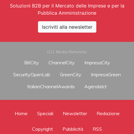
Soluzioni B2B per il Mercato delle Imprese e per la
Pubblica Amministrazione
Iscriviti alla newsletter
G11 Media Networks
BitCity
ChannelCity
ImpresaCity
SecurityOpenLab
GreenCity
ImpresaGreen
ItalianChannelAwards
AgendaIct
Home
Speciali
Newsletter
Redazione
Copyright
Pubblicità
RSS