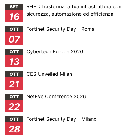
RHEL: trasforma la tua infrastruttura con
SET
sicurezza, automazione ed efficienza
16
Fortinet Security Day - Roma
OTT
07
Cybertech Europe 2026
OTT
13
CES Unveiled Milan
OTT
21
NetEye Conference 2026
OTT
22
Fortinet Security Day - Milano
OTT
28