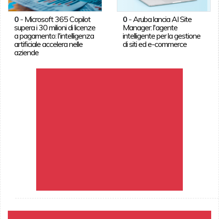
0
-
Microsoft 365 Copilot
0
-
Aruba lancia AI Site
supera i 30 milioni di licenze
Manager: l'agente
a pagamento: l'intelligenza
intelligente per la gestione
artificiale accelera nelle
di siti ed e-commerce
aziende