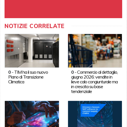
NOTIZIE CORRELATE
0
-
TIM ha il suo nuovo
0
-
Commercio al dettaglio,
Piano di Transizione
giugno 2026: vendite in
Climatica
lieve calo congiunturale ma
in crescita su base
tendenziale