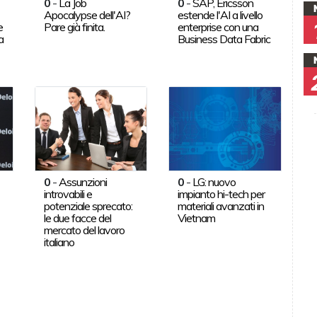
0
-
La Job
0
-
SAP, Ericsson
Apocalypse dell'AI?
estende l'AI a livello
e
Pare già finita.
enterprise con una
a
Business Data Fabric
0
-
Assunzioni
0
-
LG: nuovo
introvabili e
impianto hi-tech per
potenziale sprecato:
materiali avanzati in
le due facce del
Vietnam
mercato del lavoro
italiano