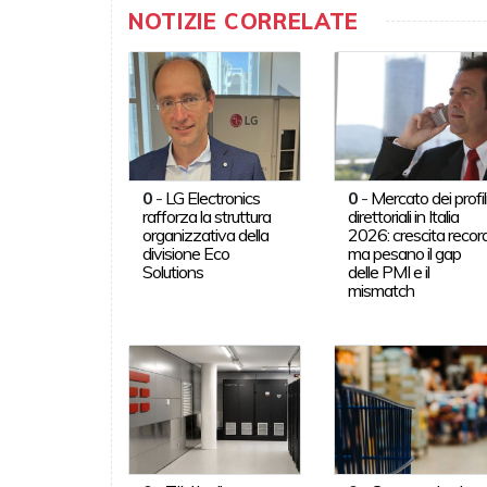
NOTIZIE CORRELATE
0
-
LG Electronics
0
-
Mercato dei profil
rafforza la struttura
direttoriali in Italia
organizzativa della
2026: crescita record
divisione Eco
ma pesano il gap
Solutions
delle PMI e il
mismatch