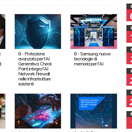
i
0
-
Protezione
0
-
Samsung: nuove
avanzata per l'AI
tecnologie di
,
Generativa: Check
memoria per l'AI
Point integra l'AI
Network Firewall
nelle infrastrutture
esistenti