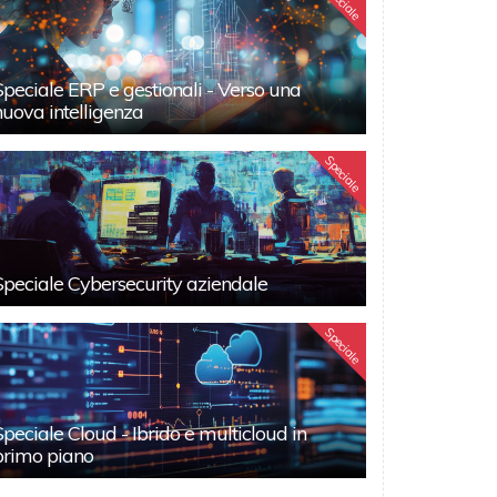
Speciale
Speciale ERP e gestionali - Verso una
nuova intelligenza
Speciale
Speciale Cybersecurity aziendale
Speciale
Speciale Cloud - Ibrido e multicloud in
primo piano