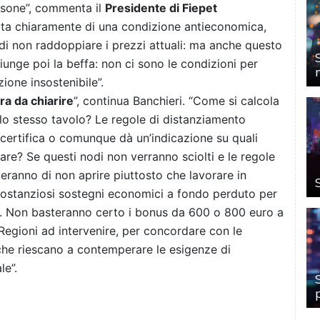
rsone”, commenta il
Presidente di Fiepet
ratta chiaramente di una condizione antieconomica,
 di non raddoppiare i prezzi attuali: ma anche questo
iunge poi la beffa: non ci sono le condizioni per
zione insostenibile”.
ra da chiarire
”, continua Banchieri. “Come si calcola
lo stesso tavolo? Le regole di distanziamento
 certifica o comunque dà un’indicazione su quali
lare? Se questi nodi non verranno sciolti e le regole
ranno di non aprire piuttosto che lavorare in
 sostanziosi sostegni economici a fondo perduto per
usi. Non basteranno certo i bonus da 600 o 800 euro a
e Regioni ad intervenire, per concordare con le
i che riescano a contemperare le esigenze di
le”.