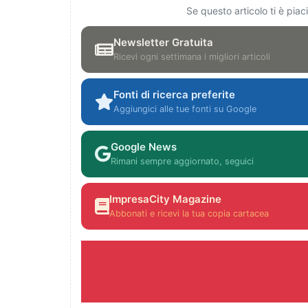
Se questo articolo ti è pia
Newsletter Gratuita
Ricevi ogni settimana i migliori articoli
Fonti di ricerca preferite
Aggiungici alle tue fonti su Google
Google News
Rimani sempre aggiornato, seguici
ImpresaCity Magazine
Abbonati e ricevi la tua copia cartacea