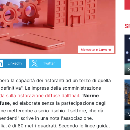
S
Mercato e Lavoro
bero la capacità dei ristoranti ad un terzo di quella
 definitiva". Le imprese della somministrazione
da sulla ristorazione diffuse dall’Inail
. "
Norme
nfuse
, ed elaborate senza la partecipazione degli
ne metterebbe a serio rischio il settore, che dà
pendenti" scrive in una nota l'associazione.
lia, è di 80 metri quadrati. Secondo le linee guida,