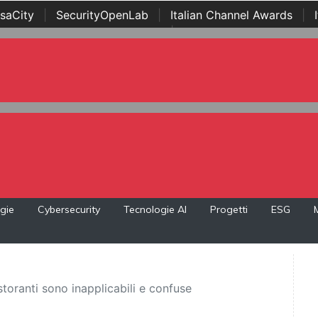
saCity
|
SecurityOpenLab
|
Italian Channel Awards
|
Awards
|
...
gie
Cybersecurity
Tecnologie AI
Progetti
ESG
storanti sono inapplicabili e confuse