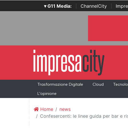
▾ G11 Media:
|
ChannelCity
|
Impre
Trasformazione Digitale
Cloud
Tecnolo
L'opinione
Home
news
Confesercenti: le linee guida per bar e ri