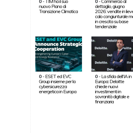
0
-
TIM ha il suo
0
-
Commercio al
nuovo Piano di
dettaglio, giugno
Transizione Climatica
2026: vendite in liev
calo congiunturale m
in crescita su base
tendenziale
0
-
ESET ed EVC
0
-
La sfida dell'IA in
Group insieme per la
Europa: Deloitte
cybersicurezza
chiede nuovi
energetica in Europa
investimenti in
sovranità digitale e
finanziaria