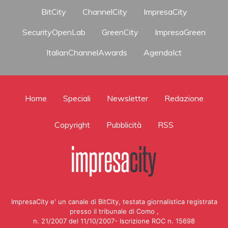
BitCity
ChannelCity
ImpresaCity
SecurityOpenLab
GreenCity
ImpresaGreen
ItalianChannelAwards
AgendaIct
Home
Speciali
Newsletter
Redazione
Copyright
Pubblicità
RSS
ImpresaCity e' un canale di BitCity, testata giornalistica registrata
presso il tribunale di Como ,
n. 21/2007 del 11/10/2007- Iscrizione ROC n. 15698