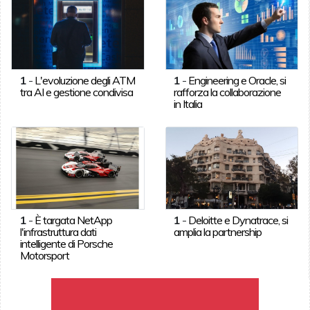
1
-
L'evoluzione degli ATM
1
-
Engineering e Oracle, si
tra AI e gestione condivisa
rafforza la collaborazione
in Italia
1
-
È targata NetApp
1
-
Deloitte e Dynatrace, si
l'infrastruttura dati
amplia la partnership
intelligente di Porsche
Motorsport