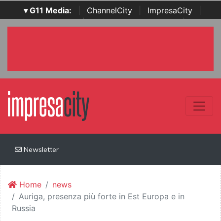
▾ G11 Media:
|
ChannelCity
|
ImpresaCity
|
SecurityOpenLab
|
Italian Channel Awards
|
Italian
Project Awards
|
Italian Security Awards
|
...
Newsletter
Home
news
Auriga, presenza più forte in Est Europa e in
Russia