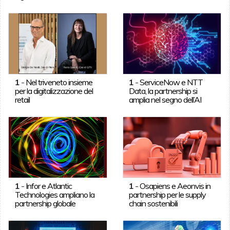
1
-
Nel triveneto insieme
1
-
ServiceNow e NTT
per la digitalizzazione del
Data, la partnership si
retail
amplia nel segno dell’AI
1
-
Infor e Atlantic
1
-
Osapiens e Aeonvis in
Technologies ampliano la
partnership per le supply
partnership globale
chain sostenibili