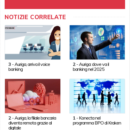
NOTIZIE CORRELATE
3
-
Auriga, arriva il voice
2
-
Auriga: dove va il
banking
banking nel 2025
2
-
Auriga, la filiale bancaria
1
-
Konecta nel
diventa remota grazie al
programma BPO di Kraken
digitale