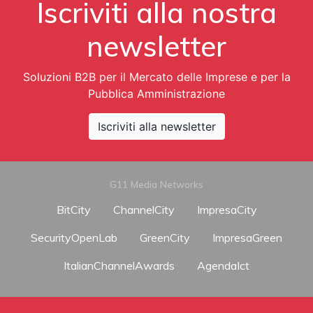
Iscriviti alla nostra
newsletter
Soluzioni B2B per il Mercato delle Imprese e per la
Pubblica Amministrazione
Iscriviti alla newsletter
G11 Media Networks
BitCity
ChannelCity
ImpresaCity
SecurityOpenLab
GreenCity
ImpresaGreen
ItalianChannelAwards
AgendaIct