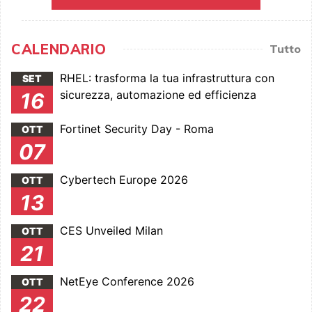
CALENDARIO
Tutto
RHEL: trasforma la tua infrastruttura con
SET
sicurezza, automazione ed efficienza
16
Fortinet Security Day - Roma
OTT
07
Cybertech Europe 2026
OTT
13
CES Unveiled Milan
OTT
21
NetEye Conference 2026
OTT
22