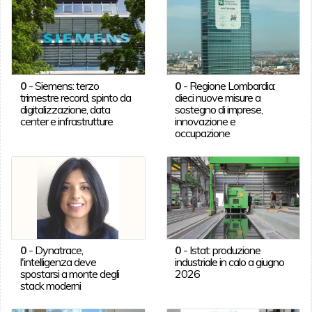
0
-
Siemens: terzo
0
-
Regione Lombardia:
trimestre record, spinto da
dieci nuove misure a
digitalizzazione, data
sostegno di imprese,
center e infrastrutture
innovazione e
occupazione
0
-
Dynatrace,
0
-
Istat: produzione
l'intelligenza deve
industriale in calo a giugno
spostarsi a monte degli
2026
stack moderni