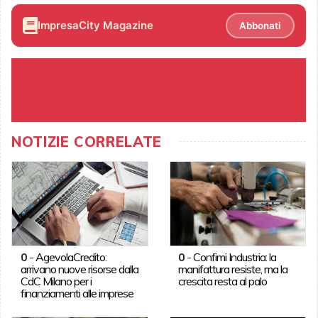
ImpresaCity Magazine
Abbonati
NOTIZIE CORRELATE
0
-
AgevolaCredito:
0
-
Confimi Industria: la
arrivano nuove risorse dalla
manifattura resiste, ma la
CdC Milano per i
crescita resta al palo
finanziamenti alle imprese