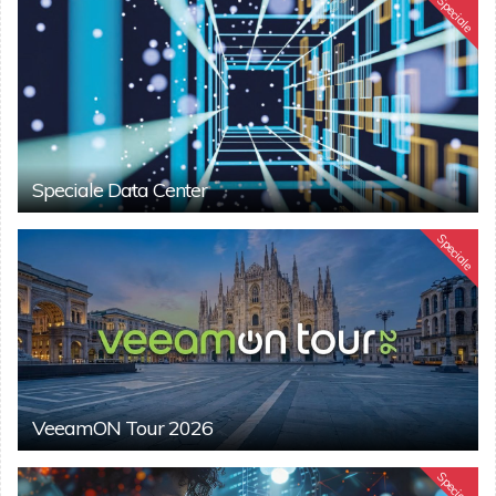
Speciale
Speciale Data Center
Speciale
VeeamON Tour 2026
Speciale