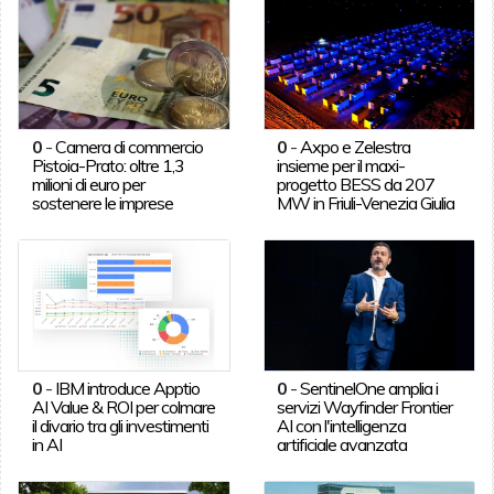
0
-
Camera di commercio
0
-
Axpo e Zelestra
Pistoia-Prato: oltre 1,3
insieme per il maxi-
milioni di euro per
progetto BESS da 207
sostenere le imprese
MW in Friuli-Venezia Giulia
0
-
IBM introduce Apptio
0
-
SentinelOne amplia i
AI Value & ROI per colmare
servizi Wayfinder Frontier
il divario tra gli investimenti
AI con l'intelligenza
in AI
artificiale avanzata