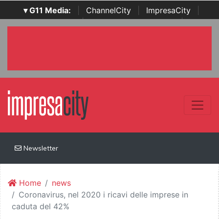
▾ G11 Media:
|
ChannelCity
|
ImpresaCity
|
SecurityOpenLab
|
Italian Channel Awards
|
Italian
Project Awards
|
Italian Security Awards
|
...
Newsletter
Home
news
Coronavirus, nel 2020 i ricavi delle imprese in
caduta del 42%