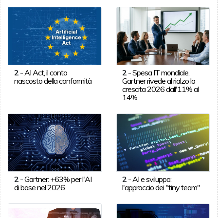
2
-
AI Act, il conto
2
-
Spesa IT mondiale,
nascosto della conformità
Gartner rivede al rialzo la
crescita 2026 dall'11% al
14%
2
-
Gartner: +63% per l'AI
2
-
AI e sviluppo:
di base nel 2026
l'approccio dei "tiny team"