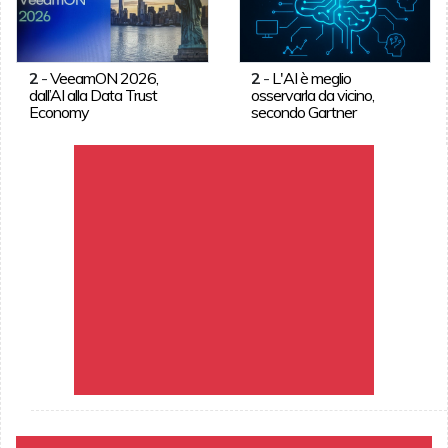
2
-
VeeamON 2026,
2
-
L'AI è meglio
dall’AI alla Data Trust
osservarla da vicino,
Economy
secondo Gartner