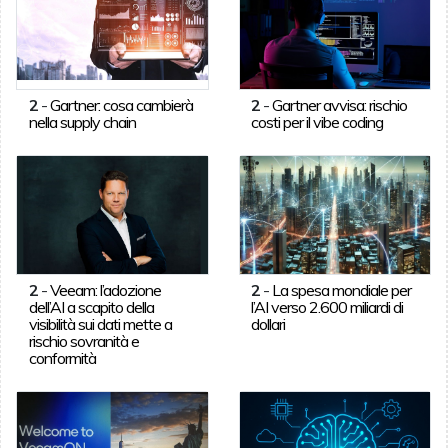
2
-
Gartner: cosa cambierà
2
-
Gartner avvisa: rischio
nella supply chain
costi per il vibe coding
2
-
Veeam: l’adozione
2
-
La spesa mondiale per
dell’AI a scapito della
l’AI verso 2.600 miliardi di
visibilità sui dati mette a
dollari
rischio sovranità e
conformità