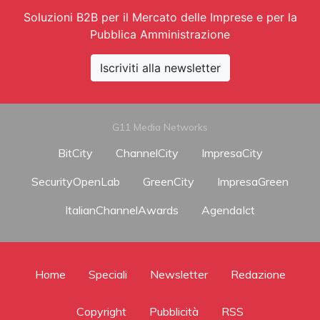
Soluzioni B2B per il Mercato delle Imprese e per la
Pubblica Amministrazione
Iscriviti alla newsletter
G11 Media Networks
BitCity
ChannelCity
ImpresaCity
SecurityOpenLab
GreenCity
ImpresaGreen
ItalianChannelAwards
AgendaIct
Home
Speciali
Newsletter
Redazione
Copyright
Pubblicità
RSS