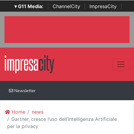
▾ G11 Media:
|
ChannelCity
|
ImpresaCity
|
SecurityOpenLab
|
Italian Channel Awards
|
Italian
Project Awards
|
Italian Security Awards
|
...
Newsletter
Home
news
Gartner, cresce l’uso dell’Intelligenza Artificiale
per la privacy