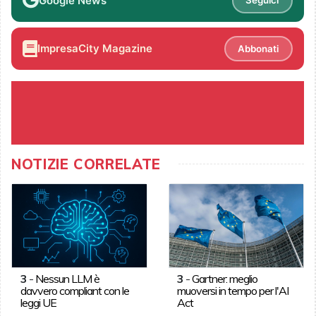
Google News
Seguici
ImpresaCity Magazine
Abbonati
NOTIZIE CORRELATE
3
-
Nessun LLM è
3
-
Gartner: meglio
davvero compliant con le
muoversi in tempo per l'AI
leggi UE
Act