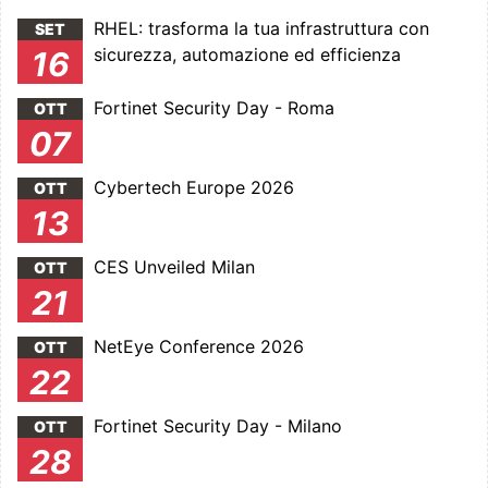
RHEL: trasforma la tua infrastruttura con
SET
sicurezza, automazione ed efficienza
16
Fortinet Security Day - Roma
OTT
07
Cybertech Europe 2026
OTT
13
CES Unveiled Milan
OTT
21
NetEye Conference 2026
OTT
22
Fortinet Security Day - Milano
OTT
28