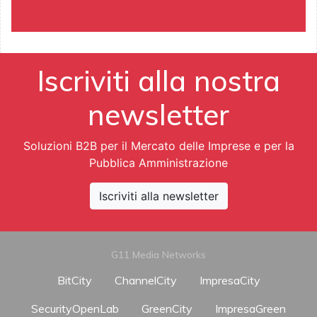
Iscriviti alla nostra
newsletter
Soluzioni B2B per il Mercato delle Imprese e per la
Pubblica Amministrazione
Iscriviti alla newsletter
G11 Media Networks
BitCity
ChannelCity
ImpresaCity
SecurityOpenLab
GreenCity
ImpresaGreen