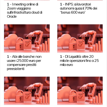
1
-
I meeting online di
1
-
INPS: ai lavoratori
Zoom viaggiano
autonomi quasi il 70% dei
sull’infrastruttura cloud di
“bonus 600 euro”
Oracle
1
-
Abi alle banche: non
1
-
Dl Liquidità: oltre 20
usare i 25.000 euro per
mila le operazioni fino a 25
compensare prestiti
mila euro
preesistenti