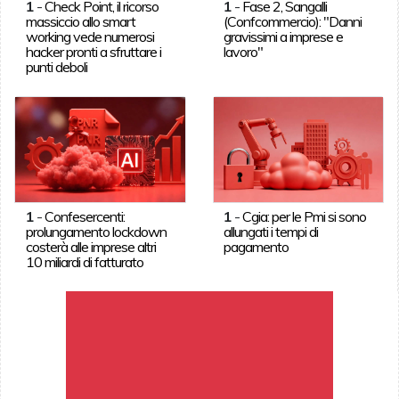
1
-
Check Point, il ricorso
1
-
Fase 2, Sangalli
massiccio allo smart
(Confcommercio): "Danni
working vede numerosi
gravissimi a imprese e
hacker pronti a sfruttare i
lavoro"
punti deboli
1
-
Confesercenti:
1
-
Cgia: per le Pmi si sono
prolungamento lockdown
allungati i tempi di
costerà alle imprese altri
pagamento
10 miliardi di fatturato