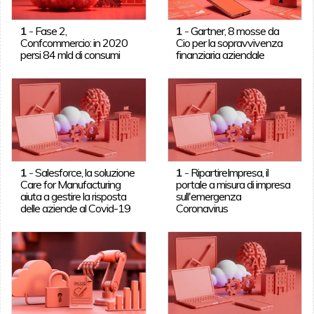
1
-
Fase 2,
1
-
Gartner, 8 mosse da
Confcommercio: in 2020
Cio per la sopravvivenza
persi 84 mld di consumi
finanziaria aziendale
1
-
Salesforce, la soluzione
1
-
RipartireImpresa, il
Care for Manufacturing
portale a misura di impresa
aiuta a gestire la risposta
sull'emergenza
delle aziende al Covid-19
Coronavirus