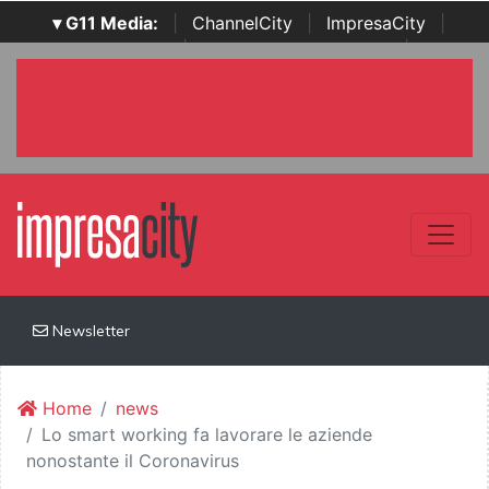
▾ G11 Media:
|
ChannelCity
|
ImpresaCity
|
SecurityOpenLab
|
Italian Channel Awards
|
Italian
Project Awards
|
Italian Security Awards
|
...
Newsletter
Home
news
Lo smart working fa lavorare le aziende
nonostante il Coronavirus