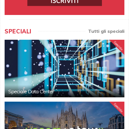
SPECIALI
Tutti gli speciali
Speciale
Speciale Data Center
Speciale