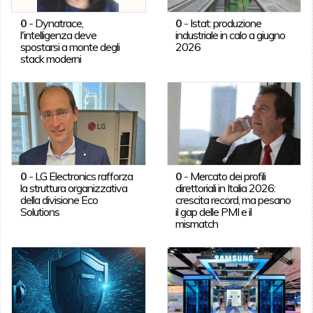
0
-
Dynatrace,
0
-
Istat: produzione
l'intelligenza deve
industriale in calo a giugno
spostarsi a monte degli
2026
stack moderni
0
-
LG Electronics rafforza
0
-
Mercato dei profili
la struttura organizzativa
direttoriali in Italia 2026:
della divisione Eco
crescita record, ma pesano
Solutions
il gap delle PMI e il
mismatch