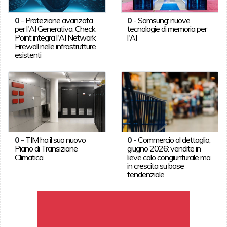
0
-
Protezione avanzata
0
-
Samsung: nuove
per l'AI Generativa: Check
tecnologie di memoria per
Point integra l'AI Network
l'AI
Firewall nelle infrastrutture
esistenti
0
-
TIM ha il suo nuovo
0
-
Commercio al dettaglio,
Piano di Transizione
giugno 2026: vendite in
Climatica
lieve calo congiunturale ma
in crescita su base
tendenziale