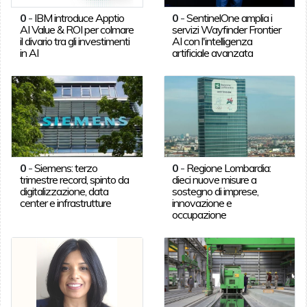
0
-
IBM introduce Apptio
0
-
SentinelOne amplia i
AI Value & ROI per colmare
servizi Wayfinder Frontier
il divario tra gli investimenti
AI con l'intelligenza
in AI
artificiale avanzata
0
-
Siemens: terzo
0
-
Regione Lombardia:
trimestre record, spinto da
dieci nuove misure a
digitalizzazione, data
sostegno di imprese,
center e infrastrutture
innovazione e
occupazione