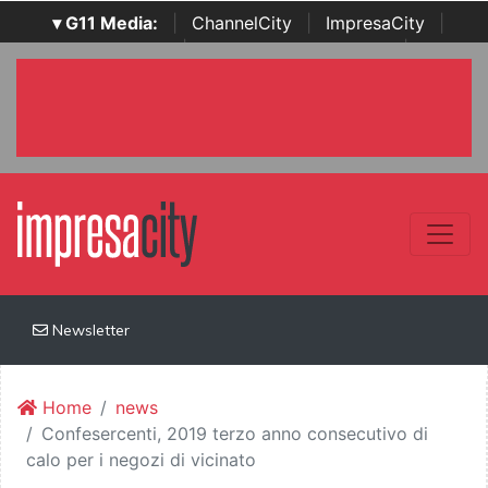
▾ G11 Media:
|
ChannelCity
|
ImpresaCity
|
SecurityOpenLab
|
Italian Channel Awards
|
Italian
Project Awards
|
Italian Security Awards
|
...
Newsletter
Home
news
Confesercenti, 2019 terzo anno consecutivo di
calo per i negozi di vicinato