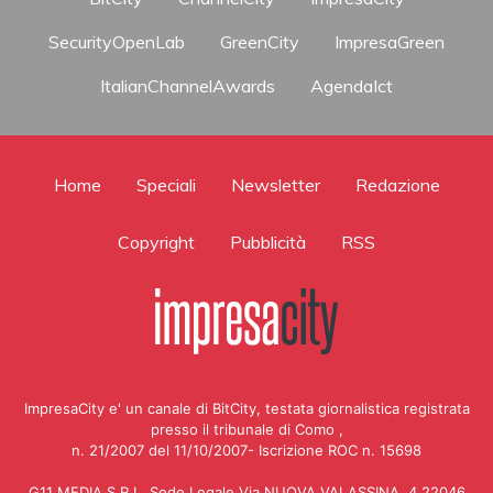
SecurityOpenLab
GreenCity
ImpresaGreen
ItalianChannelAwards
AgendaIct
Home
Speciali
Newsletter
Redazione
Copyright
Pubblicità
RSS
ImpresaCity e' un canale di BitCity, testata giornalistica registrata
presso il tribunale di Como ,
n. 21/2007 del 11/10/2007- Iscrizione ROC n. 15698
G11 MEDIA S.R.L. Sede Legale Via NUOVA VALASSINA, 4 22046