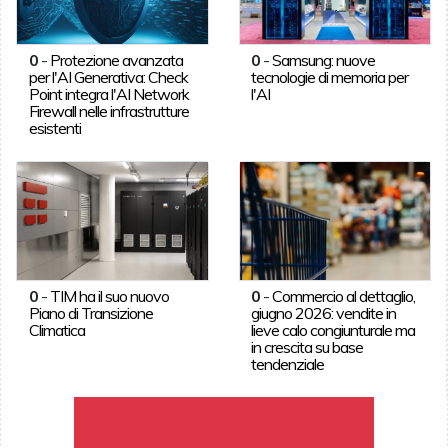
0
-
Protezione avanzata
0
-
Samsung: nuove
per l'AI Generativa: Check
tecnologie di memoria per
Point integra l'AI Network
l'AI
Firewall nelle infrastrutture
esistenti
0
-
TIM ha il suo nuovo
0
-
Commercio al dettaglio,
Piano di Transizione
giugno 2026: vendite in
Climatica
lieve calo congiunturale ma
in crescita su base
tendenziale