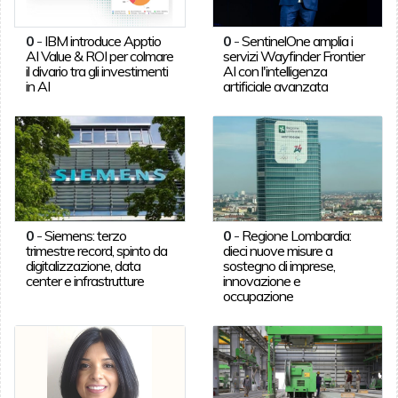
0
-
IBM introduce Apptio
0
-
SentinelOne amplia i
AI Value & ROI per colmare
servizi Wayfinder Frontier
il divario tra gli investimenti
AI con l'intelligenza
in AI
artificiale avanzata
0
-
Siemens: terzo
0
-
Regione Lombardia:
trimestre record, spinto da
dieci nuove misure a
digitalizzazione, data
sostegno di imprese,
center e infrastrutture
innovazione e
occupazione