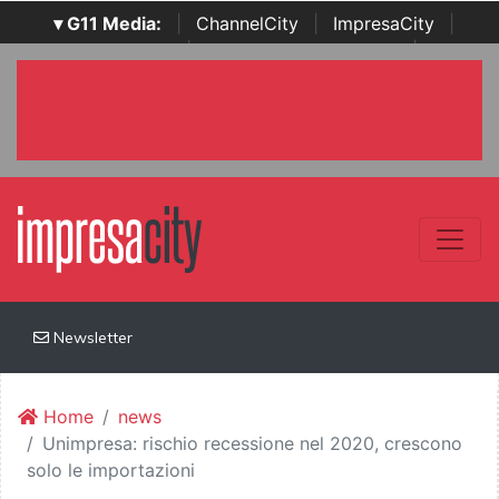
▾ G11 Media:
|
ChannelCity
|
ImpresaCity
|
SecurityOpenLab
|
Italian Channel Awards
|
Italian
Project Awards
|
Italian Security Awards
|
...
Newsletter
Home
news
Unimpresa: rischio recessione nel 2020, crescono
solo le importazioni