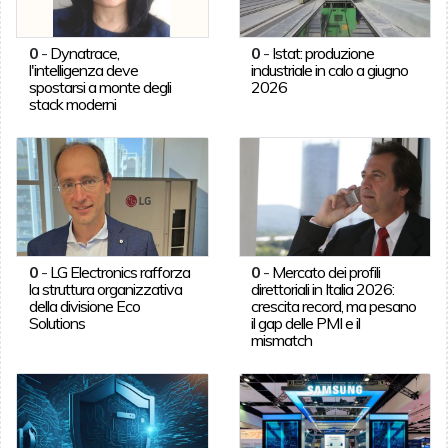
0
-
Dynatrace,
0
-
Istat: produzione
l'intelligenza deve
industriale in calo a giugno
spostarsi a monte degli
2026
stack moderni
0
-
LG Electronics rafforza
0
-
Mercato dei profili
la struttura organizzativa
direttoriali in Italia 2026:
della divisione Eco
crescita record, ma pesano
Solutions
il gap delle PMI e il
mismatch