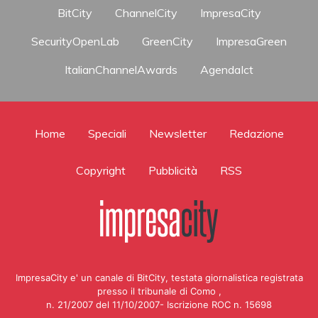
BitCity
ChannelCity
ImpresaCity
SecurityOpenLab
GreenCity
ImpresaGreen
ItalianChannelAwards
AgendaIct
Home
Speciali
Newsletter
Redazione
Copyright
Pubblicità
RSS
ImpresaCity e' un canale di BitCity, testata giornalistica registrata
presso il tribunale di Como ,
n. 21/2007 del 11/10/2007- Iscrizione ROC n. 15698