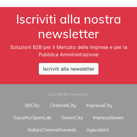
Iscriviti alla nostra
newsletter
Soluzioni B2B per il Mercato delle Imprese e per la
Pubblica Amministrazione
Iscriviti alla newsletter
G11 Media Networks
BitCity
ChannelCity
ImpresaCity
SecurityOpenLab
GreenCity
ImpresaGreen
ItalianChannelAwards
AgendaIct