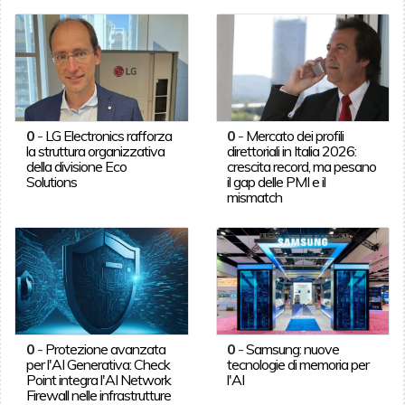
0
-
LG Electronics rafforza
0
-
Mercato dei profili
la struttura organizzativa
direttoriali in Italia 2026:
della divisione Eco
crescita record, ma pesano
Solutions
il gap delle PMI e il
mismatch
0
-
Protezione avanzata
0
-
Samsung: nuove
per l'AI Generativa: Check
tecnologie di memoria per
Point integra l'AI Network
l'AI
Firewall nelle infrastrutture