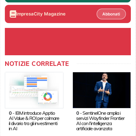
ImpresaCity Magazine
Abbonati
NOTIZIE CORRELATE
0
-
IBM introduce Apptio
0
-
SentinelOne amplia i
AI Value & ROI per colmare
servizi Wayfinder Frontier
il divario tra gli investimenti
AI con l'intelligenza
in AI
artificiale avanzata