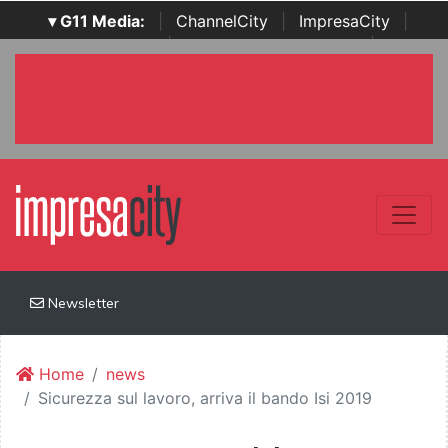
▾ G11 Media:
|
ChannelCity
|
ImpresaCity
|
SecurityOpenLab
|
Italian Channel Awards
|
Italian
Project Awards
|
Italian Security Awards
|
...
Newsletter
Home
news
Sicurezza sul lavoro, arriva il bando Isi 2019