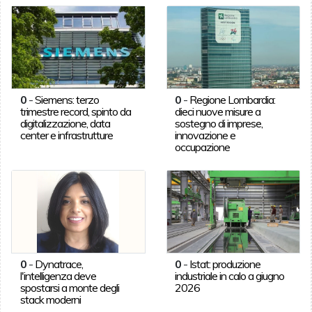
0
-
Siemens: terzo
0
-
Regione Lombardia:
trimestre record, spinto da
dieci nuove misure a
digitalizzazione, data
sostegno di imprese,
center e infrastrutture
innovazione e
occupazione
0
-
Dynatrace,
0
-
Istat: produzione
l'intelligenza deve
industriale in calo a giugno
spostarsi a monte degli
2026
stack moderni