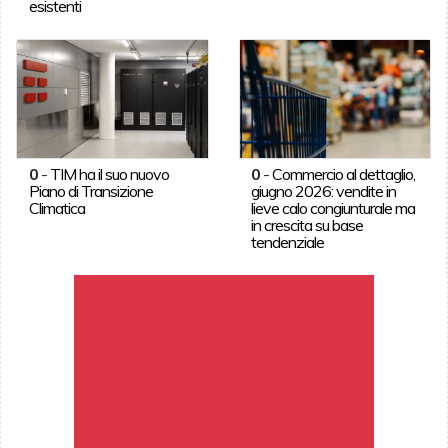
esistenti
0
-
TIM ha il suo nuovo
0
-
Commercio al dettaglio,
Piano di Transizione
giugno 2026: vendite in
Climatica
lieve calo congiunturale ma
in crescita su base
tendenziale