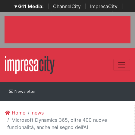
▾ G11 Media:
|
ChannelCity
|
ImpresaCity
|
SecurityOpenLab
|
Italian Channel Awards
|
Italian
Project Awards
|
Italian Security Awards
|
...
Newsletter
Home
news
Microsoft Dynamics 365, oltre 400 nuove
funzionalità, anche nel segno dell’AI