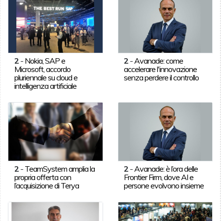
2
-
Nokia, SAP e
2
-
Avanade: come
Microsoft, accordo
accelerare l'innovazione
pluriennale su cloud e
senza perdere il controllo
intelligenza artificiale
2
-
TeamSystem amplia la
2
-
Avanade: è l’ora delle
propria offerta con
Frontier Firm, dove AI e
l’acquisizione di Terya
persone evolvono insieme