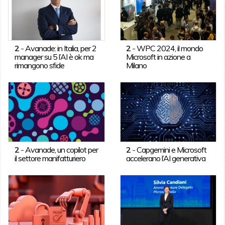
2
-
Avanade: in Italia, per 2
2
-
WPC 2024, il mondo
manager su 5 l’AI è ok ma
Microsoft in azione a
rimangono sfide
Milano
2
-
Avanade, un copilot per
2
-
Capgemini e Microsoft
il settore manifatturiero
accelerano l’AI generativa