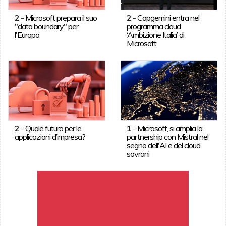
2
-
Microsoft prepara il suo
2
-
Capgemini entra nel
"data boundary" per
programma cloud
l'Europa
‘Ambizione Italia’ di
Microsoft
2
-
Quale futuro per le
1
-
Microsoft, si amplia la
applicazioni d’impresa?
partnership con Mistral nel
segno dell'AI e del cloud
sovrani