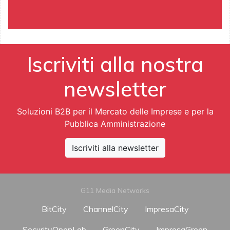
Iscriviti alla nostra
newsletter
Soluzioni B2B per il Mercato delle Imprese e per la
Pubblica Amministrazione
Iscriviti alla newsletter
G11 Media Networks
BitCity
ChannelCity
ImpresaCity
SecurityOpenLab
GreenCity
ImpresaGreen