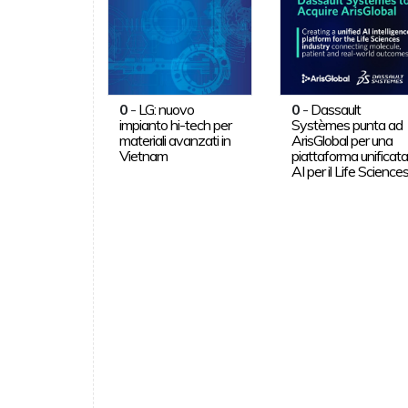
0
-
LG: nuovo
0
-
Dassault
impianto hi-tech per
Systèmes punta ad
materiali avanzati in
ArisGlobal per una
Vietnam
piattaforma unificat
AI per il Life Science