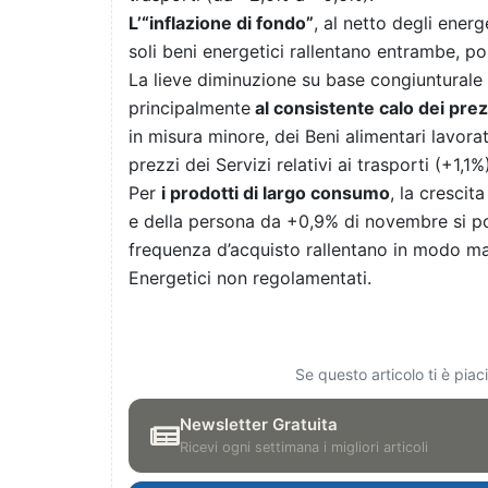
L’“inflazione di fondo”
, al netto degli energ
soli beni energetici rallentano entrambe, 
La lieve diminuzione su base congiunturale 
principalmente
al consistente calo dei pre
in misura minore, dei Beni alimentari lavora
prezzi dei Servizi relativi ai trasporti (+1,1
Per
i prodotti di largo consumo
, la crescit
e della persona da +0,9% di novembre si por
frequenza d’acquisto rallentano in modo mar
Energetici non regolamentati.
Se questo articolo ti è pia
Newsletter Gratuita
Ricevi ogni settimana i migliori articoli