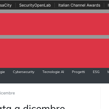
saCity
|
SecurityOpenLab
|
Italian Channel Awards
|
Awards
|
...
gie
Cybersecurity
Tecnologie AI
Progetti
ESG
 dicembre
nata a dicembre