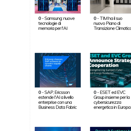
0
-
Samsung: nuove
0
-
TIM ha il suo
tecnologie di
nuovo Piano di
memoria per l'AI
Transizione Climatic
0
-
SAP, Ericsson
0
-
ESET ed EVC
estende l'AI a livello
Group insieme per la
enterprise con una
cybersicurezza
Business Data Fabric
energetica in Europa