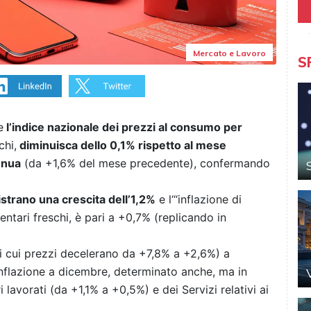
Mercato e Lavoro
S
e
l’indice nazionale dei prezzi al consumo per
chi,
diminuisca dello 0,1% rispetto al mese
nnua
(da +1,6% del mese precedente), confermando
strano una crescita dell’1,2%
e l‘“inflazione di
mentari freschi, è pari a +0,7% (replicando in
i cui prezzi decelerano da +7,8% a +2,6%) a
inflazione a dicembre, determinato anche, ma in
 lavorati (da +1,1% a +0,5%) e dei Servizi relativi ai