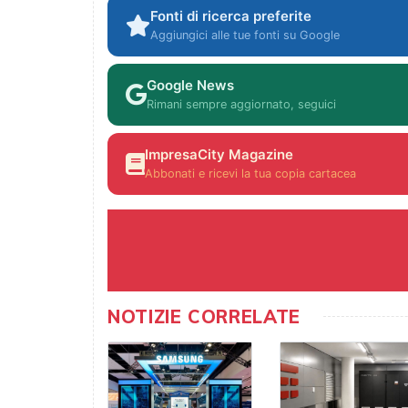
Fonti di ricerca preferite
Aggiungici alle tue fonti su Google
Google News
Rimani sempre aggiornato, seguici
ImpresaCity Magazine
Abbonati e ricevi la tua copia cartacea
NOTIZIE CORRELATE