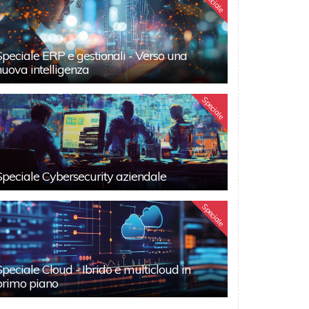
Speciale
Speciale ERP e gestionali - Verso una
nuova intelligenza
Speciale
Speciale Cybersecurity aziendale
Speciale
Speciale Cloud - Ibrido e multicloud in
primo piano