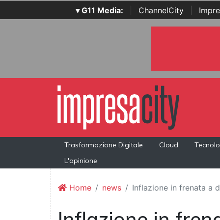
▾ G11 Media:
|
ChannelCity
|
Impre
Trasformazione Digitale
Cloud
Tecnolo
L'opinione
Home
news
Inflazione in frenata a
Inflazione in fre