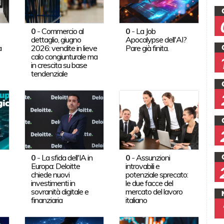
0
-
Commercio al
0
-
La Job
dettaglio, giugno
Apocalypse dell'AI?
a
2026: vendite in lieve
Pare già finita.
calo congiunturale ma
in crescita su base
tendenziale
0
-
La sfida dell'IA in
0
-
Assunzioni
Europa: Deloitte
introvabili e
chiede nuovi
potenziale sprecato:
investimenti in
le due facce del
sovranità digitale e
mercato del lavoro
finanziaria
italiano