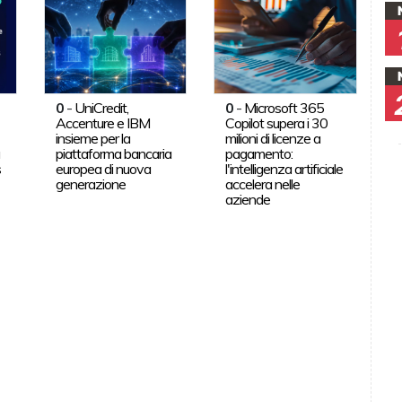
0
-
UniCredit,
0
-
Microsoft 365
Accenture e IBM
Copilot supera i 30
insieme per la
milioni di licenze a
a
piattaforma bancaria
pagamento:
s
europea di nuova
l'intelligenza artificiale
generazione
accelera nelle
aziende