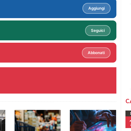
Aggiungi
Seguici
Abbonati
C