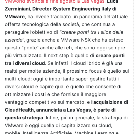
VMworld svoltosi a fine agosto a Las Vegas
,
Luca
Zerminiani, Director System Engineering Italy di
VMware
, ha invece tracciato un panorama dell’attuale
offerta tecnologica della società, che continua a
perseguire l’obiettivo di
"creare ponti tra i silos delle
aziende
”, grazie anche a VMware NSX che ha esteso
questo “ponte” anche alle reti, che sono oggi sempre
più virtualizzate. Il next step è quello di
creare ponti
tra i diversi cloud
. Se infatti il cloud ibrido è già una
realtà per molte aziende, il prossimo focus è quello sul
multi-cloud: oggi è importante saper gestire tutti i
diversi cloud e capire qual è quello che consente di
ottimizzare i costi e che fornisce il maggiore
vantaggio competitivo sul mercato, e
l’acquisizione di
CloudHealth, annunciata a Las Vegas, è parte di
questa strategia
. Infine, più in generale, la strategia di
VMware è oggi quella di capitalizzare su cloud,
mobile, Intelligenza Artificiale, Machine Learning e