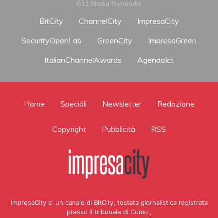
G11 Media Networks
BitCity
ChannelCity
ImpresaCity
SecurityOpenLab
GreenCity
ImpresaGreen
ItalianChannelAwards
AgendaIct
Home
Speciali
Newsletter
Redazione
Copyright
Pubblicità
RSS
ImpresaCity e' un canale di BitCity, testata giornalistica registrata
presso il tribunale di Como ,