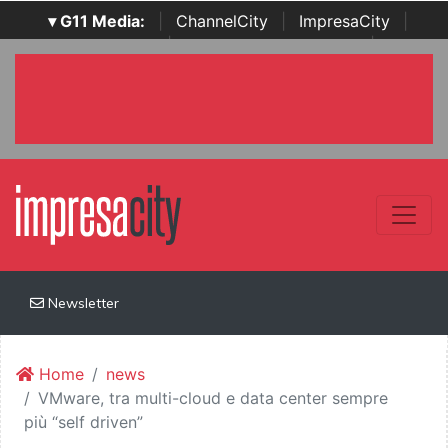
▾ G11 Media:
|
ChannelCity
|
ImpresaCity
|
SecurityOpenLab
|
Italian Channel Awards
|
Italian
Project Awards
|
Italian Security Awards
|
...
Newsletter
Home
news
VMware, tra multi-cloud e data center sempre
più “self driven”