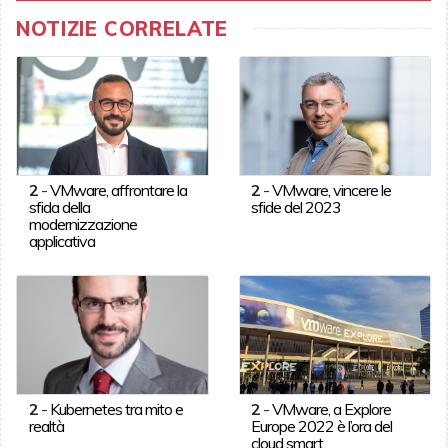
NOTIZIE CORRELATE
2
-
VMware, affrontare la
2
-
VMware, vincere le
sfida della
sfide del 2023
modernizzazione
applicativa
2
-
Kubernetes tra mito e
2
-
VMware, a Explore
realtà
Europe 2022 è l’ora del
cloud smart