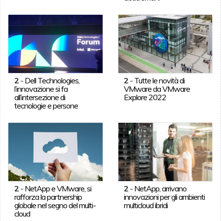
2
-
Dell Technologies,
2
-
Tutte le novità di
l’innovazione si fa
VMware da VMware
all’intersezione di
Explore 2022
tecnologie e persone
2
-
NetApp e VMware, si
2
-
NetApp, arrivano
rafforza la partnership
innovazioni per gli ambienti
globale nel segno del multi-
multicloud ibridi
cloud