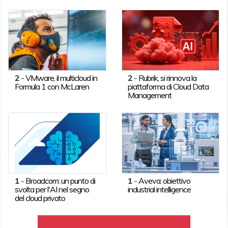
2
-
VMware, il multicloud in
2
-
Rubrik, si rinnova la
Formula 1 con McLaren
piattaforma di Cloud Data
Management
1
-
Broadcom: un punto di
1
-
Aveva: obiettivo
svolta per l'AI nel segno
industrial intelligence
del cloud privato