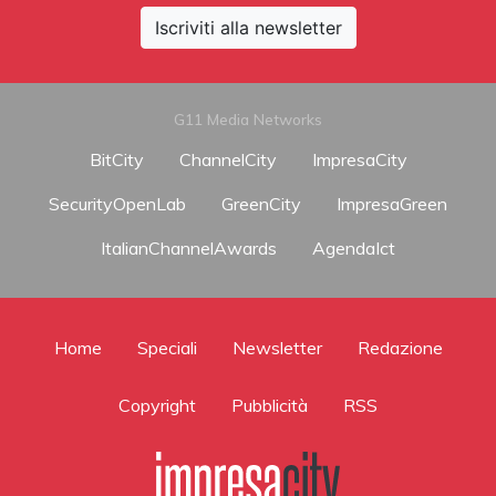
Iscriviti alla newsletter
G11 Media Networks
BitCity
ChannelCity
ImpresaCity
SecurityOpenLab
GreenCity
ImpresaGreen
ItalianChannelAwards
AgendaIct
Home
Speciali
Newsletter
Redazione
Copyright
Pubblicità
RSS