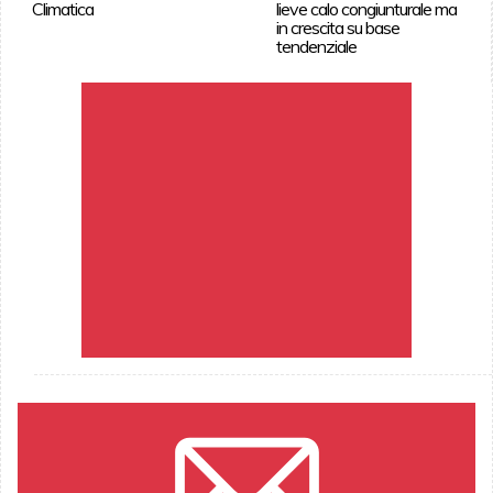
Climatica
lieve calo congiunturale ma
in crescita su base
tendenziale