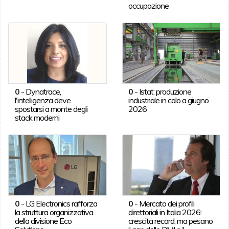
occupazione
0
-
Dynatrace,
0
-
Istat: produzione
l'intelligenza deve
industriale in calo a giugno
spostarsi a monte degli
2026
stack moderni
0
-
LG Electronics rafforza
0
-
Mercato dei profili
la struttura organizzativa
direttoriali in Italia 2026:
della divisione Eco
crescita record, ma pesano