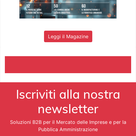
Leggi il Magazine
Iscriviti alla nostra
newsletter
Soluzioni B2B per il Mercato delle Imprese e per la
Pubblica Amministrazione