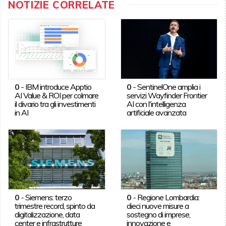
NOTIZIE CORRELATE
0
-
IBM introduce Apptio
0
-
SentinelOne amplia i
AI Value & ROI per colmare
servizi Wayfinder Frontier
il divario tra gli investimenti
AI con l'intelligenza
in AI
artificiale avanzata
0
-
Siemens: terzo
0
-
Regione Lombardia:
trimestre record, spinto da
dieci nuove misure a
digitalizzazione, data
sostegno di imprese,
center e infrastrutture
innovazione e