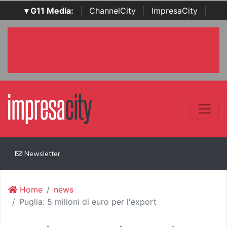
▾ G11 Media:
|
ChannelCity
|
ImpresaCity
|
SecurityOpenLab
|
Italian Channel Awards
|
Italian
Project Awards
|
Italian Security Awards
|
...
Newsletter
Home
news
Puglia: 5 milioni di euro per l'export