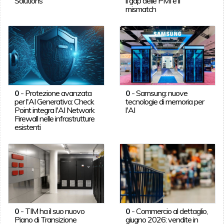
Solutions
il gap delle PMI e il
mismatch
0
-
Protezione avanzata
0
-
Samsung: nuove
per l'AI Generativa: Check
tecnologie di memoria per
Point integra l'AI Network
l'AI
Firewall nelle infrastrutture
esistenti
0
-
TIM ha il suo nuovo
0
-
Commercio al dettaglio,
Piano di Transizione
giugno 2026: vendite in