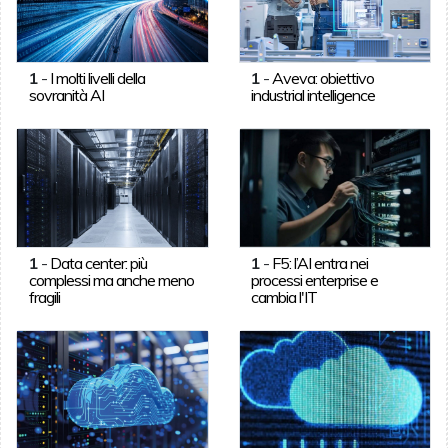
1
-
I molti livelli della
1
-
Aveva: obiettivo
sovranità AI
industrial intelligence
1
-
Data center: più
1
-
F5: l’AI entra nei
complessi ma anche meno
processi enterprise e
fragili
cambia l'IT