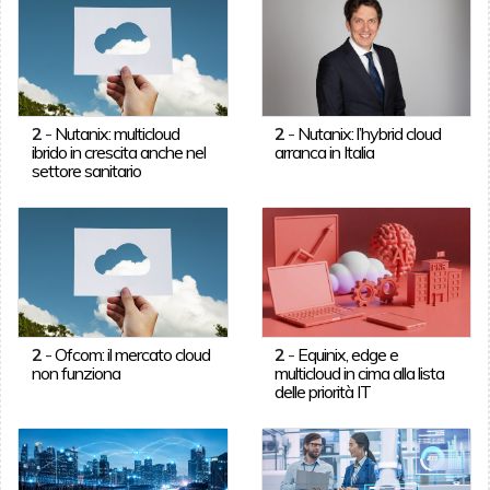
2
-
Nutanix: multicloud
2
-
Nutanix: l’hybrid cloud
ibrido in crescita anche nel
arranca in Italia
settore sanitario
2
-
Ofcom: il mercato cloud
2
-
Equinix, edge e
non funziona
multicloud in cima alla lista
delle priorità IT