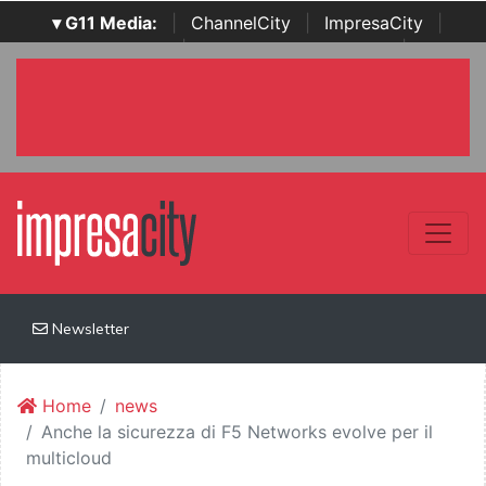
▾ G11 Media:
|
ChannelCity
|
ImpresaCity
|
SecurityOpenLab
|
Italian Channel Awards
|
Italian
Project Awards
|
Italian Security Awards
|
...
Newsletter
Home
news
Anche la sicurezza di F5 Networks evolve per il
multicloud