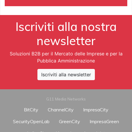
Iscriviti alla nostra
newsletter
Soluzioni B2B per il Mercato delle Imprese e per la
Pubblica Amministrazione
Iscriviti alla newsletter
G11 Media Networks
BitCity
ChannelCity
ImpresaCity
SecurityOpenLab
GreenCity
ImpresaGreen