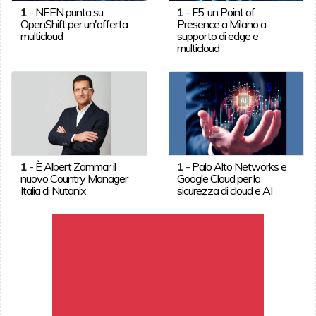
1
-
NEEN punta su
1
-
F5, un Point of
OpenShift per un'offerta
Presence a Milano a
multicloud
supporto di edge e
multicloud
1
-
È Albert Zammar il
1
-
Palo Alto Networks e
nuovo Country Manager
Google Cloud per la
Italia di Nutanix
sicurezza di cloud e AI