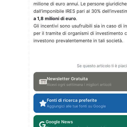
milione di euro annui. Le persone giuridic
dall’imponibile IRES pari al 30% dell’inves
a 1,8 milioni di euro
.
Gli incentivi sono usufruibili sia in caso di i
per il tramite di organismi di investimento c
investono prevalentemente in tali società.
Se questo articolo ti è pia
Newsletter Gratuita
Ricevi ogni settimana i migliori articoli
Fonti di ricerca preferite
Aggiungici alle tue fonti su Google
Google News