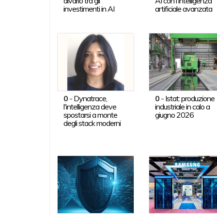
divario tra gli
AI con l'intelligenza
investimenti in AI
artificiale avanzata
0
-
Dynatrace,
0
-
Istat: produzione
l'intelligenza deve
industriale in calo a
spostarsi a monte
giugno 2026
degli stack moderni