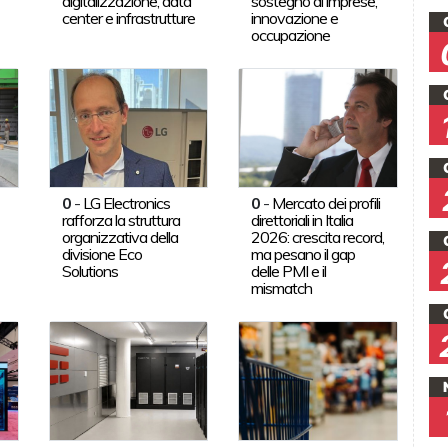
digitalizzazione, data
sostegno di imprese,
center e infrastrutture
innovazione e
occupazione
0
-
LG Electronics
0
-
Mercato dei profili
rafforza la struttura
direttoriali in Italia
organizzativa della
2026: crescita record,
divisione Eco
ma pesano il gap
Solutions
delle PMI e il
mismatch