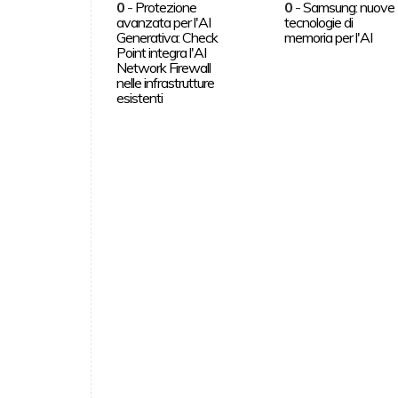
0
-
Protezione
0
-
Samsung: nuove
avanzata per l'AI
tecnologie di
Generativa: Check
memoria per l'AI
Point integra l'AI
Network Firewall
nelle infrastrutture
esistenti