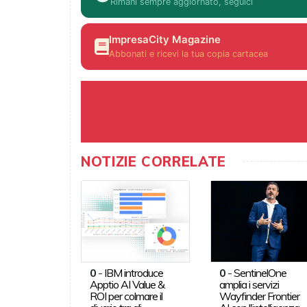
Rimani sempre aggiornato, seguici
ImpresaCity Magazine
Abbonati e ricevi la tua copia cartacea
NOTIZIE CORRELATE
0
-
IBM introduce
0
-
SentinelOne
Apptio AI Value &
amplia i servizi
ROI per colmare il
Wayfinder Frontier