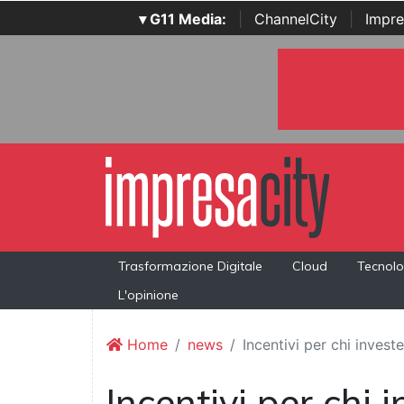
▾ G11 Media:
|
ChannelCity
|
Impre
Trasformazione Digitale
Cloud
Tecnolo
L'opinione
Home
news
Incentivi per chi invest
Incentivi per chi 