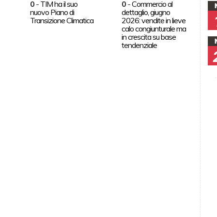
0
-
TIM ha il suo
0
-
Commercio al
nuovo Piano di
dettaglio, giugno
Transizione Climatica
2026: vendite in lieve
calo congiunturale ma
in crescita su base
tendenziale