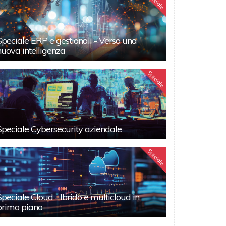
Speciale
Speciale ERP e gestionali - Verso una
nuova intelligenza
Speciale
Speciale Cybersecurity aziendale
Speciale
Speciale Cloud - Ibrido e multicloud in
primo piano