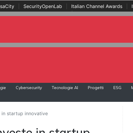
saCity
|
SecurityOpenLab
|
Italian Channel Awards
|
Awards
|
...
gie
Cybersecurity
Tecnologie AI
Progetti
ESG
e in startup innovative
investe in startup