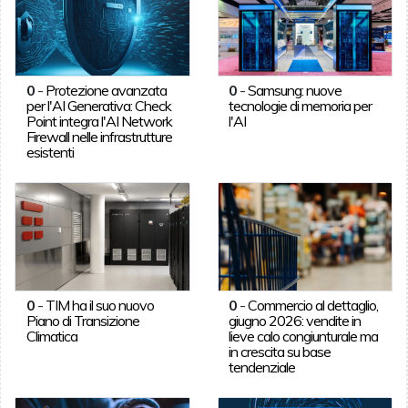
0
-
Protezione avanzata
0
-
Samsung: nuove
per l'AI Generativa: Check
tecnologie di memoria per
Point integra l'AI Network
l'AI
Firewall nelle infrastrutture
esistenti
0
-
TIM ha il suo nuovo
0
-
Commercio al dettaglio,
Piano di Transizione
giugno 2026: vendite in
Climatica
lieve calo congiunturale ma
in crescita su base
tendenziale