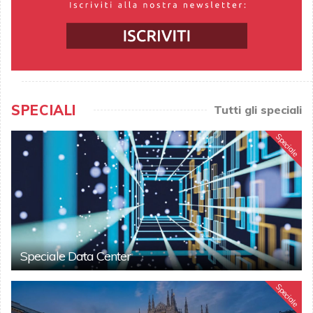
SPECIALI
Tutti gli speciali
Speciale
Speciale Data Center
Speciale