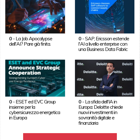
0
-
La Job Apocalypse
0
-
SAP, Ericsson estende
dell'AI? Pare già finita.
l'AI a livello enterprise con
una Business Data Fabric
0
-
ESET ed EVC Group
0
-
La sfida dell'IA in
insieme per la
Europa: Deloitte chiede
cybersicurezza energetica
nuovi investimenti in
in Europa
sovranità digitale e
finanziaria