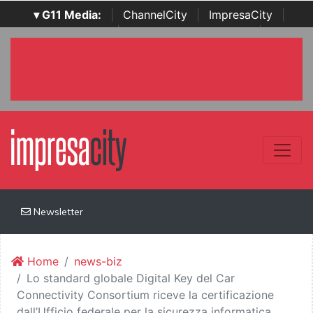
▾ G11 Media:
|
ChannelCity
|
ImpresaCity
|
SecurityOpenLab
|
Italian Channel Awards
|
Italian
Project Awards
|
Italian Security Awards
|
...
Newsletter
Home
news-biz
Lo standard globale Digital Key del Car
Connectivity Consortium riceve la certificazione
dall’Ufficio federale per la sicurezza informatica