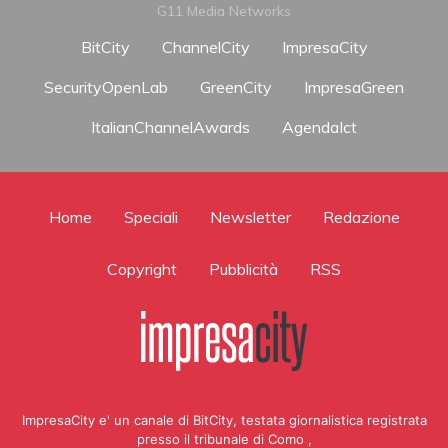
G11 Media Networks
BitCity
ChannelCity
ImpresaCity
SecurityOpenLab
GreenCity
ImpresaGreen
ItalianChannelAwards
AgendaIct
Home
Speciali
Newsletter
Redazione
Copyright
Pubblicità
RSS
ImpresaCity e' un canale di BitCity, testata giornalistica registrata
presso il tribunale di Como ,