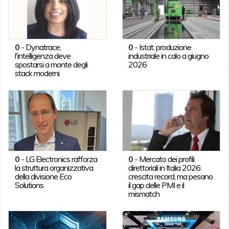
0
-
Dynatrace,
0
-
Istat: produzione
l'intelligenza deve
industriale in calo a giugno
spostarsi a monte degli
2026
stack moderni
0
-
LG Electronics rafforza
0
-
Mercato dei profili
la struttura organizzativa
direttoriali in Italia 2026:
della divisione Eco
crescita record, ma pesano
Solutions
il gap delle PMI e il
mismatch