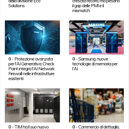
della divisione Eco
crescita record, ma pesano
Solutions
il gap delle PMI e il
mismatch
0
-
Protezione avanzata
0
-
Samsung: nuove
per l'AI Generativa: Check
tecnologie di memoria per
Point integra l'AI Network
l'AI
Firewall nelle infrastrutture
esistenti
0
-
TIM ha il suo nuovo
0
-
Commercio al dettaglio,