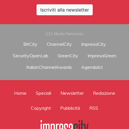
Iscriviti alla newsletter
G11 Media Networks
BitCity
ChannelCity
ImpresaCity
SecurityOpenLab
GreenCity
ImpresaGreen
ItalianChannelAwards
AgendaIct
Home
Speciali
Newsletter
Redazione
Copyright
Pubblicità
RSS