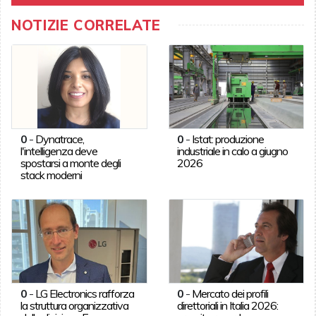
NOTIZIE CORRELATE
0
-
Dynatrace,
0
-
Istat: produzione
l'intelligenza deve
industriale in calo a giugno
spostarsi a monte degli
2026
stack moderni
0
-
LG Electronics rafforza
0
-
Mercato dei profili
la struttura organizzativa
direttoriali in Italia 2026: