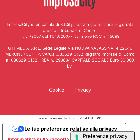
ImpresaCity e' un canale di BitCity, testata giornalistica registrata
presso il tribunale di Como ,
n. 21/2007 del 11/10/2007- Iscrizione ROC n. 15698
G11 MEDIA S.R.L. Sede Legale Via NUOVA VALASSINA, 4 22046
MERONE (CO) - P.IVA/C.F.03062910132 Registro imprese di Como
n. 03062910132 - REA n. 293834 CAPITALE SOCIALE Euro 30.000
i.v.
Cookie
Privacy
www.impresacity.it - 8.5.7 - 4.6.4 - X0
Le tue preferenze relative alla privacy
Informativa sulla raccolta