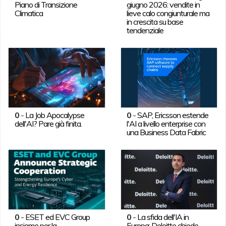
Piano di Transizione
giugno 2026: vendite in
Climatica
lieve calo congiunturale ma
in crescita su base
tendenziale
0
-
La Job Apocalypse
0
-
SAP, Ericsson estende
dell'AI? Pare già finita.
l'AI a livello enterprise con
una Business Data Fabric
0
-
ESET ed EVC Group
0
-
La sfida dell'IA in
insieme per la
Europa: Deloitte chiede