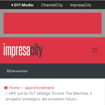
▾ G11 Media:
|
ChannelCity
|
ImpresaCity
|
SecurityOpenLab
|
Italian Channel Awards
|
Italian
Project Awards
|
Italian Security Awards
|
...
Newsletter
Home
approfondimenti
HPE porta l’IoT all’edge. Evolve The Machine, il
progetto strategico del prossimo futuro