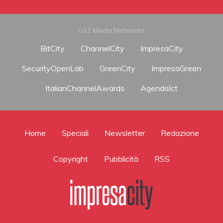
G11 Media Networks
BitCity
ChannelCity
ImpresaCity
SecurityOpenLab
GreenCity
ImpresaGreen
ItalianChannelAwards
AgendaIct
Home
Speciali
Newsletter
Redazione
Copyright
Pubblicità
RSS