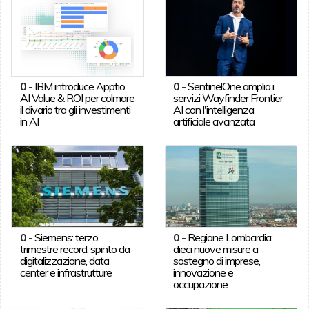
0
-
IBM introduce Apptio
0
-
SentinelOne amplia i
AI Value & ROI per colmare
servizi Wayfinder Frontier
il divario tra gli investimenti
AI con l'intelligenza
in AI
artificiale avanzata
0
-
Siemens: terzo
0
-
Regione Lombardia:
trimestre record, spinto da
dieci nuove misure a
digitalizzazione, data
sostegno di imprese,
center e infrastrutture
innovazione e
occupazione