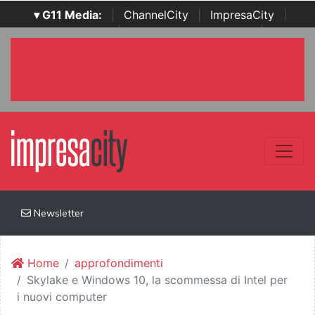
▾ G11 Media:
|
ChannelCity
|
ImpresaCity
|
SecurityOpenLab
|
Italian Channel Awards
|
Italian
Project Awards
|
Italian Security Awards
|
...
Newsletter
Home
approfondimenti
Skylake e Windows 10, la scommessa di Intel per
i nuovi computer