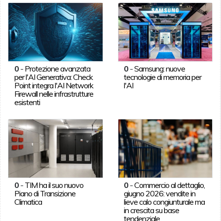
0
-
Protezione avanzata
0
-
Samsung: nuove
per l'AI Generativa: Check
tecnologie di memoria per
Point integra l'AI Network
l'AI
Firewall nelle infrastrutture
esistenti
0
-
TIM ha il suo nuovo
0
-
Commercio al dettaglio,
Piano di Transizione
giugno 2026: vendite in
Climatica
lieve calo congiunturale ma
in crescita su base
tendenziale