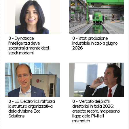
0
-
Dynatrace,
0
-
Istat: produzione
l'intelligenza deve
industriale in calo a giugno
spostarsi a monte degli
2026
stack moderni
0
-
LG Electronics rafforza
0
-
Mercato dei profili
la struttura organizzativa
direttoriali in Italia 2026:
della divisione Eco
crescita record, ma pesano
Solutions
il gap delle PMI e il
mismatch