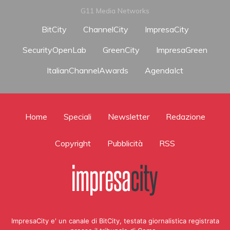
G11 Media Networks
BitCity
ChannelCity
ImpresaCity
SecurityOpenLab
GreenCity
ImpresaGreen
ItalianChannelAwards
AgendaIct
Home
Speciali
Newsletter
Redazione
Copyright
Pubblicità
RSS
ImpresaCity e' un canale di BitCity, testata giornalistica registrata