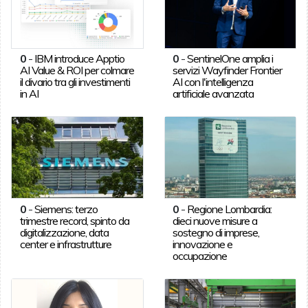
0
-
IBM introduce Apptio
0
-
SentinelOne amplia i
AI Value & ROI per colmare
servizi Wayfinder Frontier
il divario tra gli investimenti
AI con l'intelligenza
in AI
artificiale avanzata
0
-
Siemens: terzo
0
-
Regione Lombardia:
trimestre record, spinto da
dieci nuove misure a
digitalizzazione, data
sostegno di imprese,
center e infrastrutture
innovazione e
occupazione