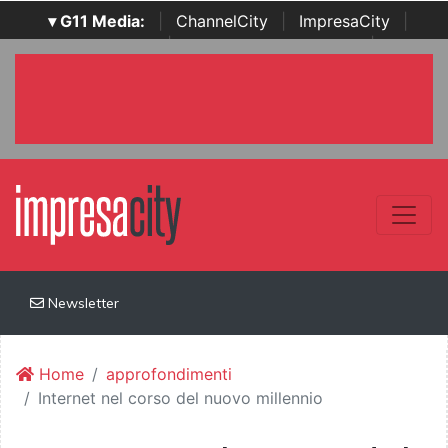
▾ G11 Media:
|
ChannelCity
|
ImpresaCity
|
SecurityOpenLab
|
Italian Channel Awards
|
Italian
Project Awards
|
Italian Security Awards
|
...
Newsletter
Home
approfondimenti
Internet nel corso del nuovo millennio