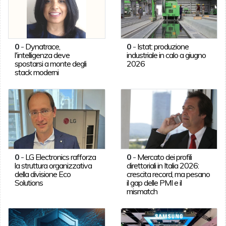
0
-
Dynatrace,
0
-
Istat: produzione
l'intelligenza deve
industriale in calo a giugno
spostarsi a monte degli
2026
stack moderni
0
-
LG Electronics rafforza
0
-
Mercato dei profili
la struttura organizzativa
direttoriali in Italia 2026:
della divisione Eco
crescita record, ma pesano
Solutions
il gap delle PMI e il
mismatch