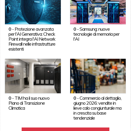
0
-
Protezione avanzata
0
-
Samsung: nuove
per l'AI Generativa: Check
tecnologie di memoria per
Point integra l'AI Network
l'AI
Firewall nelle infrastrutture
esistenti
0
-
TIM ha il suo nuovo
0
-
Commercio al dettaglio,
Piano di Transizione
giugno 2026: vendite in
Climatica
lieve calo congiunturale ma
in crescita su base
tendenziale