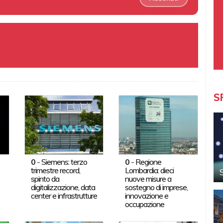
S
0
-
Siemens: terzo
0
-
Regione
trimestre record,
Lombardia: dieci
spinto da
nuove misure a
digitalizzazione, data
sostegno di imprese,
center e infrastrutture
innovazione e
occupazione