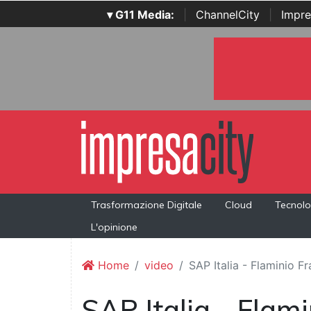
▾ G11 Media:
|
ChannelCity
|
Impre
Trasformazione Digitale
Cloud
Tecnolo
L'opinione
Home
video
SAP Italia - Flaminio Fr
SAP Italia - Flami