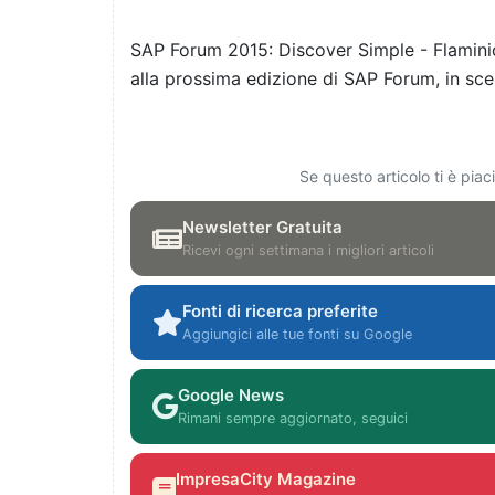
SAP Forum 2015: Discover Simple - Flaminio
alla prossima edizione di SAP Forum, in scen
Se questo articolo ti è pia
Newsletter Gratuita
Ricevi ogni settimana i migliori articoli
Fonti di ricerca preferite
Aggiungici alle tue fonti su Google
Google News
Rimani sempre aggiornato, seguici
ImpresaCity Magazine