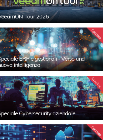
VeeamON Tour 2026
Speciale
Speciale ERP e gestionali - Verso una
nuova intelligenza
Speciale
Speciale Cybersecurity aziendale
Speciale