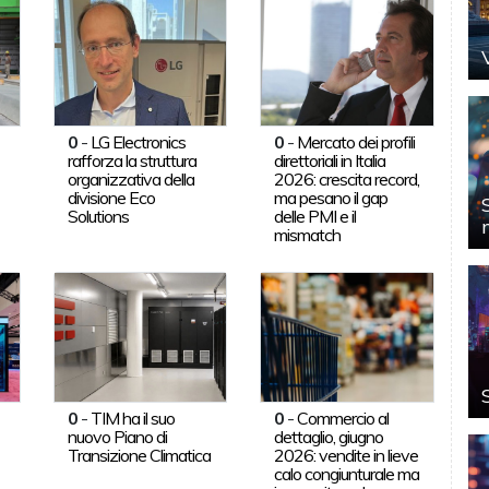
0
-
LG Electronics
0
-
Mercato dei profili
rafforza la struttura
direttoriali in Italia
organizzativa della
2026: crescita record,
divisione Eco
ma pesano il gap
Solutions
delle PMI e il
mismatch
0
-
TIM ha il suo
0
-
Commercio al
nuovo Piano di
dettaglio, giugno
Transizione Climatica
2026: vendite in lieve
calo congiunturale ma