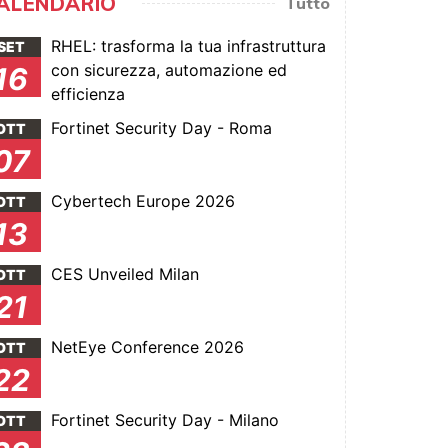
ALENDARIO
Tutto
RHEL: trasforma la tua infrastruttura
SET
con sicurezza, automazione ed
16
efficienza
Fortinet Security Day - Roma
OTT
07
Cybertech Europe 2026
OTT
13
CES Unveiled Milan
OTT
21
NetEye Conference 2026
OTT
22
Fortinet Security Day - Milano
OTT