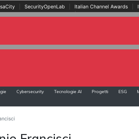
saCity
|
SecurityOpenLab
|
Italian Channel Awards
|
Awards
|
...
gie
Cybersecurity
Tecnologie AI
Progetti
ESG
ancisci
nio Francisci