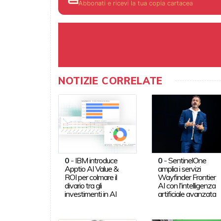
Abbonati e ricevi la tua copia cartacea
NOTIZIE CORRELATE
0
-
IBM introduce
0
-
SentinelOne
Apptio AI Value &
amplia i servizi
ROI per colmare il
Wayfinder Frontier
divario tra gli
AI con l'intelligenza
investimenti in AI
artificiale avanzata