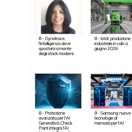
0
-
Dynatrace,
0
-
Istat: produzione
l'intelligenza deve
industriale in calo a
spostarsi a monte
giugno 2026
degli stack moderni
0
-
Protezione
0
-
Samsung: nuove
avanzata per l'AI
tecnologie di
Generativa: Check
memoria per l'AI
Point integra l'AI