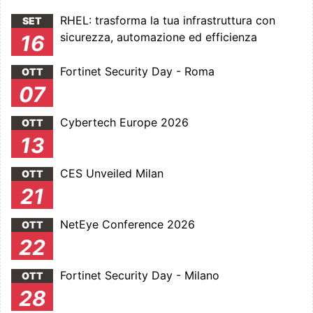
RHEL: trasforma la tua infrastruttura con
SET
sicurezza, automazione ed efficienza
16
Fortinet Security Day - Roma
OTT
07
Cybertech Europe 2026
OTT
13
CES Unveiled Milan
OTT
21
NetEye Conference 2026
OTT
22
Fortinet Security Day - Milano
OTT
28