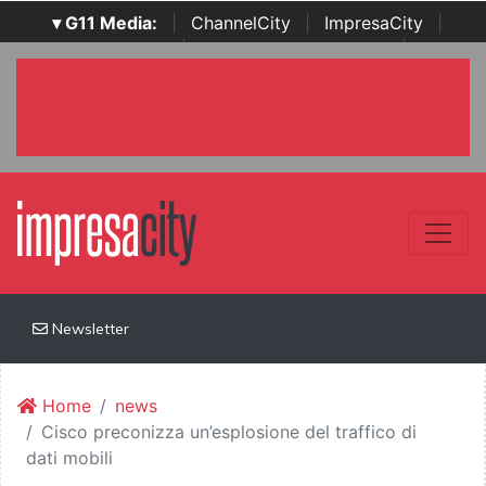
▾ G11 Media:
|
ChannelCity
|
ImpresaCity
|
SecurityOpenLab
|
Italian Channel Awards
|
Italian
Project Awards
|
Italian Security Awards
|
...
Newsletter
Home
news
Cisco preconizza un’esplosione del traffico di
dati mobili