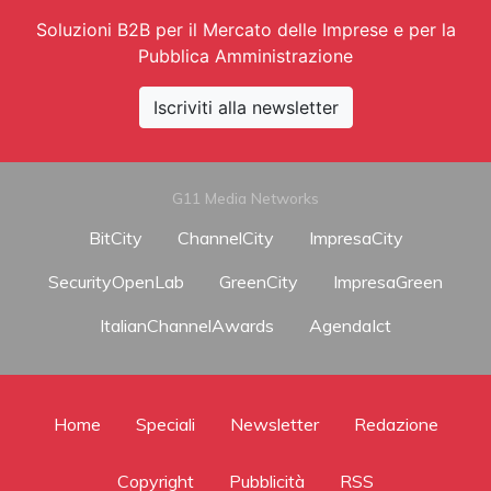
Soluzioni B2B per il Mercato delle Imprese e per la
Pubblica Amministrazione
Iscriviti alla newsletter
G11 Media Networks
BitCity
ChannelCity
ImpresaCity
SecurityOpenLab
GreenCity
ImpresaGreen
ItalianChannelAwards
AgendaIct
Home
Speciali
Newsletter
Redazione
Copyright
Pubblicità
RSS