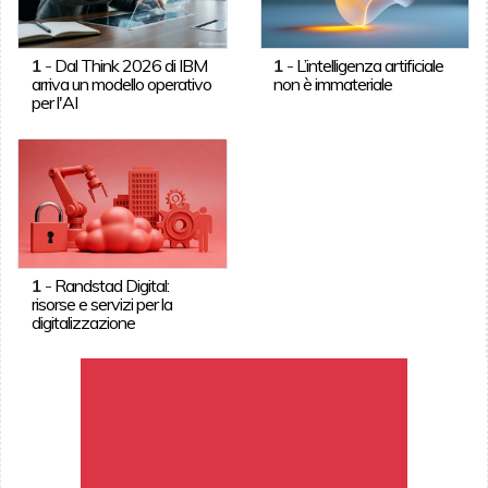
1
-
Dal Think 2026 di IBM
1
-
L’intelligenza artificiale
arriva un modello operativo
non è immateriale
per l'AI
1
-
Randstad Digital:
risorse e servizi per la
digitalizzazione