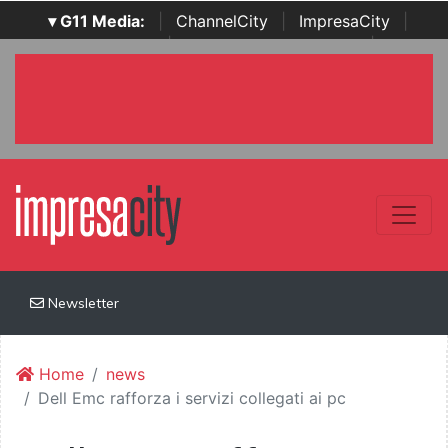
▾ G11 Media:
|
ChannelCity
|
ImpresaCity
|
SecurityOpenLab
|
Italian Channel Awards
|
Italian
Project Awards
|
Italian Security Awards
|
...
Newsletter
Home
news
Dell Emc rafforza i servizi collegati ai pc