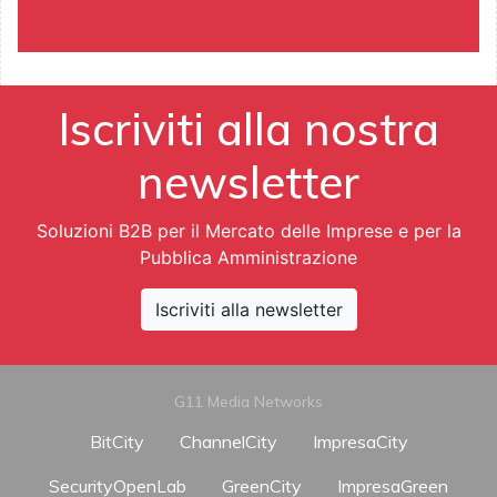
Iscriviti alla nostra
newsletter
Soluzioni B2B per il Mercato delle Imprese e per la
Pubblica Amministrazione
Iscriviti alla newsletter
G11 Media Networks
BitCity
ChannelCity
ImpresaCity
SecurityOpenLab
GreenCity
ImpresaGreen