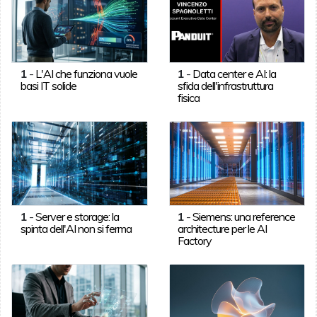
1
-
L'AI che funziona vuole
1
-
Data center e AI: la
basi IT solide
sfida dell'infrastruttura
fisica
1
-
Server e storage: la
1
-
Siemens: una reference
spinta dell'AI non si ferma
architecture per le AI
Factory