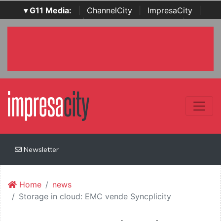
▾ G11 Media:
|
ChannelCity
|
ImpresaCity
|
SecurityOpenLab
|
Italian Channel Awards
|
Italian
Project Awards
|
Italian Security Awards
|
...
Newsletter
Home
news
Storage in cloud: EMC vende Syncplicity