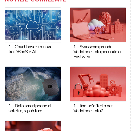
1
-
Couchbase si muove
1
-
Swisscom prende
tra DBaaS e AI
Vodafone Italia per unirla a
Fastweb
1
-
Dallo smartphone al
1
-
Iliad: un'offerta per
satellite, si può fare
Vodafone Italia?