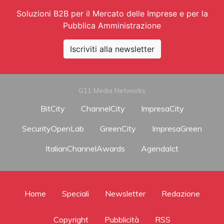
Soluzioni B2B per il Mercato delle Imprese e per la
Pubblica Amministrazione
Iscriviti alla newsletter
G11 Media Networks
BitCity
ChannelCity
ImpresaCity
SecurityOpenLab
GreenCity
ImpresaGreen
ItalianChannelAwards
AgendaIct
Home
Speciali
Newsletter
Redazione
Copyright
Pubblicità
RSS