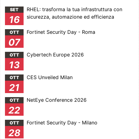
RHEL: trasforma la tua infrastruttura con
SET
sicurezza, automazione ed efficienza
16
Fortinet Security Day - Roma
OTT
07
Cybertech Europe 2026
OTT
13
CES Unveiled Milan
OTT
21
NetEye Conference 2026
OTT
22
Fortinet Security Day - Milano
OTT
28