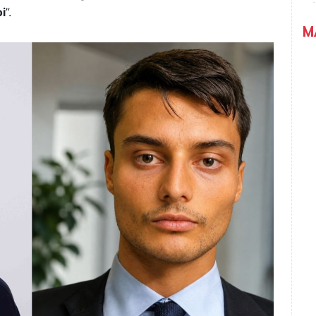
oi
”.
M