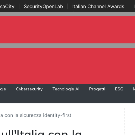
saCity
|
SecurityOpenLab
|
Italian Channel Awards
|
Awards
|
...
gie
Cybersecurity
Tecnologie AI
Progetti
ESG
ia con la sicurezza identity-first
ll'Italia con la