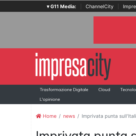
▾ G11 Media:
|
ChannelCity
|
Impre
Trasformazione Digitale
Cloud
Tecnolo
L'opinione
Home
news
Imprivata punta sull'Ital
Imprivata punta su