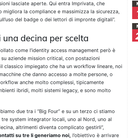
ssioni lasciate aperte. Qui entra Imprivata, che
 migliora la compliance e massimizza la sicurezza,
’uso del badge o dei lettori di impronte digitali”.
di una decina per scelta
affollato come l’identity access management però è
 su aziende mission critical, con postazioni
 il classico impiegato che ha un workflow lineare, noi
 macchine che danno accesso a molte persone, o
workflow anche molto complessi, tipicamente
mbienti ibridi, molti sistemi legacy, e sono molto
bbiamo due tra i “Big Four” e su un terzo ci stiamo
 tre system integrator locali, uno al Nord, uno al
cina, altrimenti diventa complicato gestirli”,
ntatti su tre li generiamo noi,
l’obiettivo è arrivare