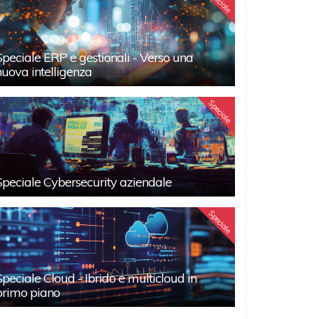
Speciale
Speciale ERP e gestionali - Verso una
nuova intelligenza
Speciale
Speciale Cybersecurity aziendale
Speciale
Speciale Cloud - Ibrido e multicloud in
primo piano