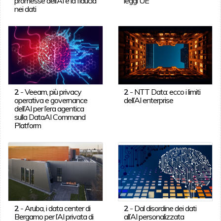
promesse dell’AI e la fiducia
leggi UE
nei dati
2
-
Veeam, più privacy
2
-
NTT Data: ecco i limiti
operativa e governance
dell’AI enterprise
dell’AI per l’era agentica
sulla DataAI Command
Platform
2
-
Aruba, i data center di
2
-
Dal disordine dei dati
Bergamo per l’AI privata di
all’AI personalizzata