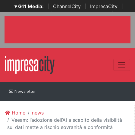
▾ G11 Media:
|
ChannelCity
|
ImpresaCity
|
SecurityOpenLab
|
Italian Channel Awards
|
Italian
Project Awards
|
Italian Security Awards
|
...
Newsletter
Home
news
Veeam: l’adozione dell’AI a scapito della visibilità
sui dati mette a rischio sovranità e conformità