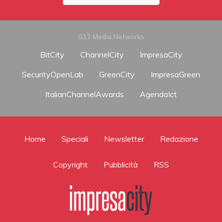
G11 Media Networks
BitCity
ChannelCity
ImpresaCity
SecurityOpenLab
GreenCity
ImpresaGreen
ItalianChannelAwards
AgendaIct
Home
Speciali
Newsletter
Redazione
Copyright
Pubblicità
RSS