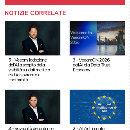
NOTIZIE CORRELATE
5
-
Veeam: l’adozione
3
-
VeeamON 2026,
dell’AI a scapito della
dall’AI alla Data Trust
visibilità sui dati mette a
Economy
rischio sovranità e
conformità
3
-
Sovranità dei dati: non
2
-
AI Act, il conto