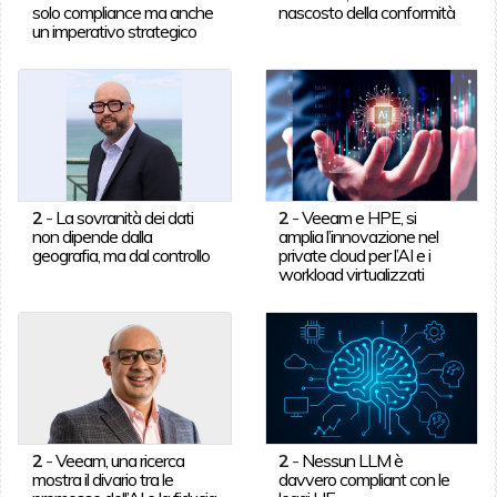
solo compliance ma anche
nascosto della conformità
un imperativo strategico
2
-
La sovranità dei dati
2
-
Veeam e HPE, si
non dipende dalla
amplia l’innovazione nel
geografia, ma dal controllo
private cloud per l’AI e i
workload virtualizzati
2
-
Veeam, una ricerca
2
-
Nessun LLM è
mostra il divario tra le
davvero compliant con le