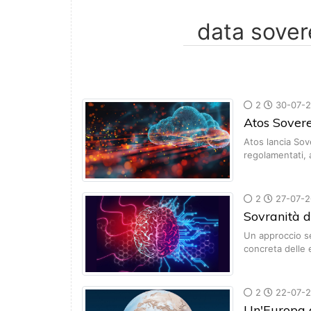
2
30-07-
Atos Sovere
Atos lancia Sov
regolamentati, 
2
27-07-2
Sovranità d
Un approccio se
concreta delle
2
22-07-
Un'Europa a