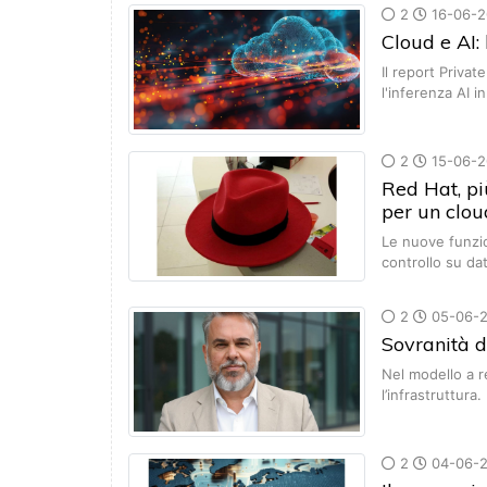
2
16-06-2
Cloud e AI:
Il report Priva
l'inferenza AI 
2
15-06-2
Red Hat, pi
per un clou
Le nuove funzio
controllo su dat
2
05-06-
Sovranità d
Nel modello a r
l’infrastruttur
2
04-06-