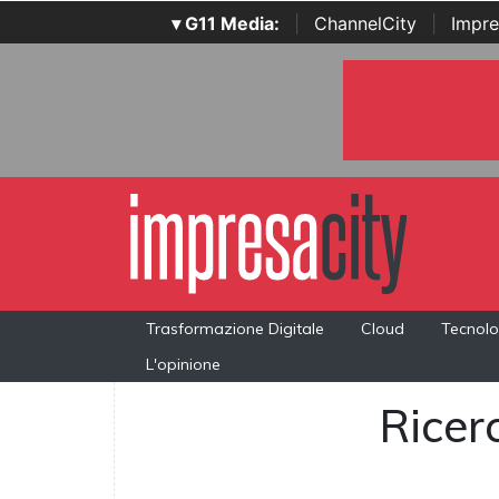
▾ G11 Media:
|
ChannelCity
|
Impre
Trasformazione Digitale
Cloud
Tecnolo
L'opinione
Ricerc