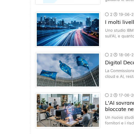
2
19-06-2
I molti live
Uno studio IBM
sull'AI, e quan
2
18-06-2
Digital Dec
La Commissione 
cloud e AI, res
2
17-06-2
L'AI sovran
bloccate ne
Un nuovo studio
fornitori e i ris