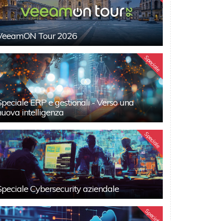
VeeamON Tour 2026
Speciale
Speciale ERP e gestionali - Verso una
nuova intelligenza
Speciale
Speciale Cybersecurity aziendale
Speciali