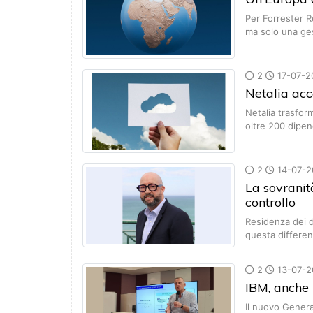
Per Forrester 
ma solo una ge
2
17-07-2
Netalia acc
Netalia trasform
oltre 200 dipe
2
14-07-2
La sovranit
controllo
Residenza dei d
questa differe
2
13-07-2
IBM, anche 
Il nuovo Genera