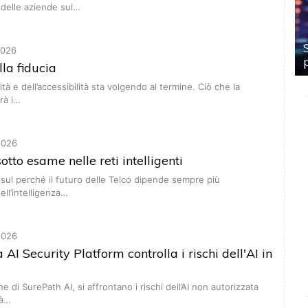
 delle aziende sul…
2026
lla fiducia
cità e dell’accessibilità sta volgendo al termine. Ciò che la
irà i…
2026
otto esame nelle reti intelligenti
 sul perché il futuro delle Telco dipende sempre più
 dell’intelligenza…
2026
 AI Security Platform controlla i rischi dell'AI in
ne di SurePath AI, si affrontano i rischi dell’AI non autorizzata
tà…