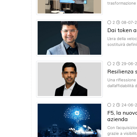
trasformazione
2
08-07-
Dai token a
L’era della velo
sostituirà defin
2
29-06-
Resilienza s
Una riflessione
dall’affidabilità
2
24-06-
F5, la nuova
azienda
Con l’acquisizio
grazie a visibili