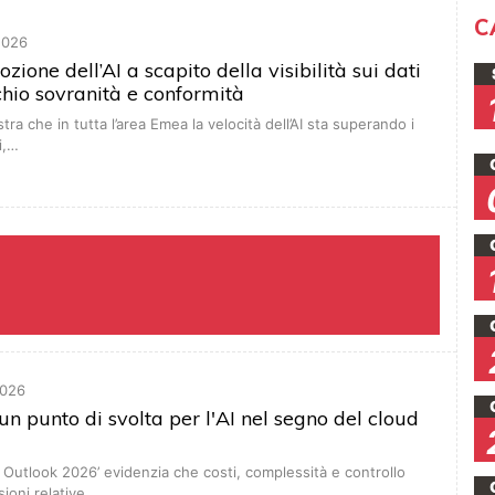
C
2026
zione dell’AI a scapito della visibilità sui dati
chio sovranità e conformità
ra che in tutta l’area Emea la velocità dell’AI sta superando i
ti,…
026
n punto di svolta per l'AI nel segno del cloud
ud Outlook 2026’ evidenzia che costi, complessità e controllo
sioni relative…