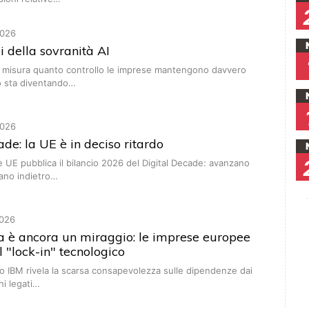
026
lli della sovranità AI
 misura quanto controllo le imprese mantengono davvero
to sta diventando…
026
ade: la UE è in deciso ritardo
UE pubblica il bilancio 2026 del Digital Decade: avanzano
tano indietro…
026
a è ancora un miraggio: le imprese europee
l "lock-in" tecnologico
 IBM rivela la scarsa consapevolezza sulle dipendenze dai
chi legati…