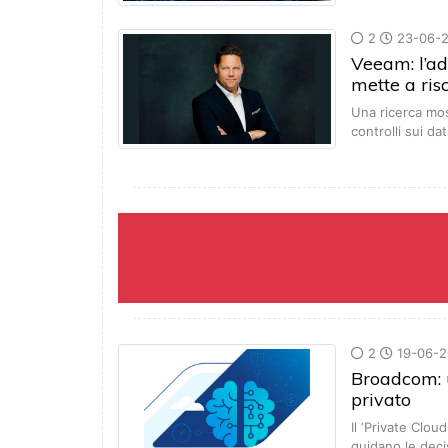
2
23-06-
Veeam: l’ado
mette a ris
Una ricerca most
controlli sui da
2
19-06-2
Broadcom: u
privato
Il ‘Private Clo
guidano le deci