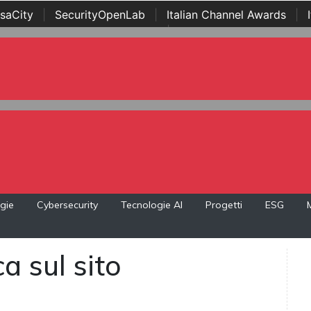
saCity
|
SecurityOpenLab
|
Italian Channel Awards
|
Awards
|
...
gie
Cybersecurity
Tecnologie AI
Progetti
ESG
a sul sito