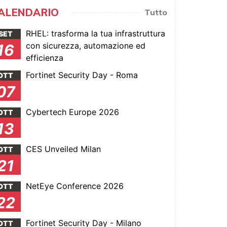
ALENDARIO
Tutto
RHEL: trasforma la tua infrastruttura
SET
con sicurezza, automazione ed
16
efficienza
Fortinet Security Day - Roma
OTT
07
Cybertech Europe 2026
OTT
13
CES Unveiled Milan
OTT
21
NetEye Conference 2026
OTT
22
Fortinet Security Day - Milano
OTT