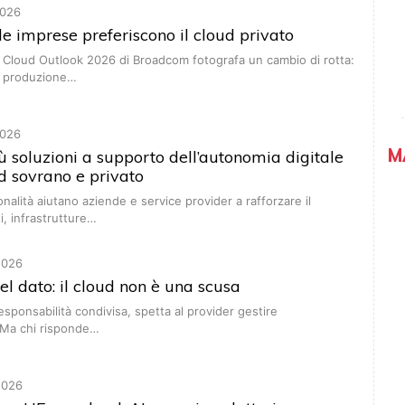
026
 le imprese preferiscono il cloud privato
te Cloud Outlook 2026 di Broadcom fotografa un cambio di rotta:
in produzione…
026
M
ù soluzioni a supporto dell’autonomia digitale
d sovrano e privato
nalità aiutano aziende e service provider a rafforzare il
i, infrastrutture…
2026
el dato: il cloud non è una scusa
esponsabilità condivisa, spetta al provider gestire
a. Ma chi risponde…
2026