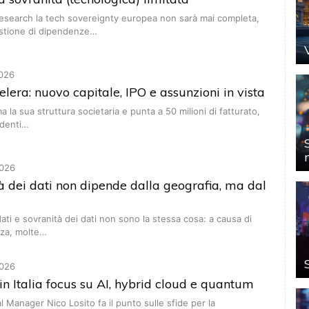
Research la tech sovereignty europea non sarà mai completa,
stione di dipendenze…
026
elera: nuovo capitale, IPO e assunzioni in vista
a la sua struttura societaria e punta a 50 milioni di fatturato,
ndenti…
026
à dei dati non dipende dalla geografia, ma dal
ati e sovranità dei dati non sono la stessa cosa: a causa di
nza, molte…
026
in Italia focus su AI, hybrid cloud e quantum
l Manager Nico Losito fa il punto sulle sfide per la