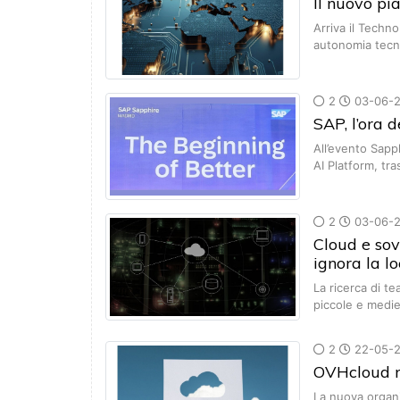
Il nuovo pi
Arriva il Techn
autonomia tecn
2
03-06-
SAP, l’ora 
All’evento Sapp
AI Platform, t
2
03-06-
Cloud e sov
ignora la l
La ricerca di te
piccole e medi
2
22-05-
OVHcloud ra
La nuova organi