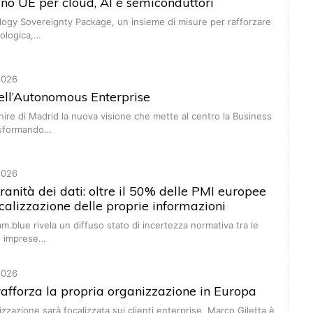
ano UE per cloud, AI e semiconduttori
ology Sovereignty Package, un insieme di misure per rafforzare
ologica,…
2026
dell’Autonomous Enterprise
hire di Madrid la nuova visione che mette al centro la Business
rasformando…
2026
ranità dei dati: oltre il 50% delle PMI europee
ocalizzazione delle proprie informazioni
am.blue rivela un diffuso stato di incertezza normativa tra le
e imprese…
2026
fforza la propria organizzazione in Europa
zzazione sarà focalizzata sui clienti enterprise, Marco Giletta è