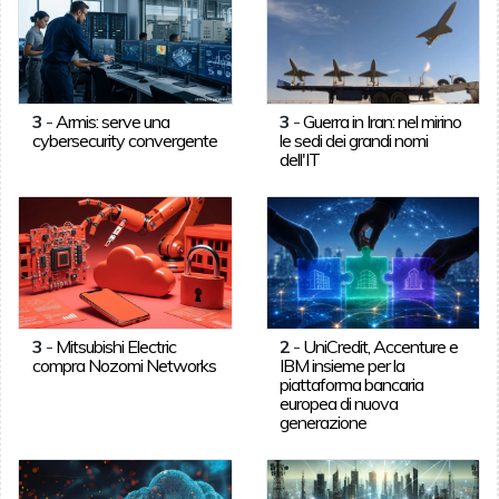
3
-
Armis: serve una
3
-
Guerra in Iran: nel mirino
cybersecurity convergente
le sedi dei grandi nomi
dell'IT
3
-
Mitsubishi Electric
2
-
UniCredit, Accenture e
compra Nozomi Networks
IBM insieme per la
piattaforma bancaria
europea di nuova
generazione