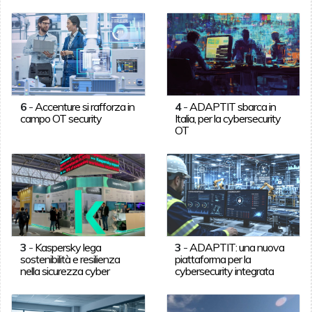
6
-
Accenture si rafforza in
4
-
ADAPTIT sbarca in
campo OT security
Italia, per la cybersecurity
OT
3
-
Kaspersky lega
3
-
ADAPTIT: una nuova
sostenibilità e resilienza
piattaforma per la
nella sicurezza cyber
cybersecurity integrata