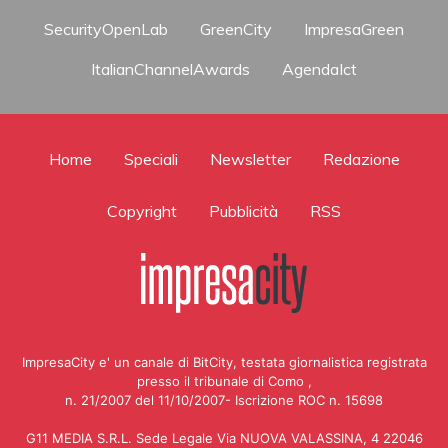
SecurityOpenLab
GreenCity
ImpresaGreen
ItalianChannelAwards
AgendaIct
Home
Speciali
Newsletter
Redazione
Copyright
Pubblicità
RSS
ImpresaCity e' un canale di BitCity, testata giornalistica registrata
presso il tribunale di Como ,
n. 21/2007 del 11/10/2007- Iscrizione ROC n. 15698
G11 MEDIA S.R.L. Sede Legale Via NUOVA VALASSINA, 4 22046