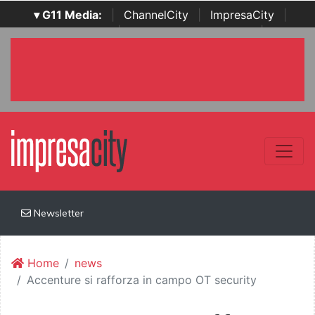
▾ G11 Media:
|
ChannelCity
|
ImpresaCity
|
SecurityOpenLab
|
Italian Channel Awards
|
Italian
Project Awards
|
Italian Security Awards
|
...
Newsletter
Home
news
Accenture si rafforza in campo OT security