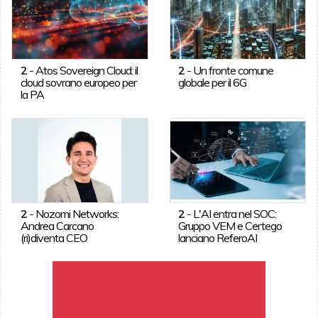
2
-
Atos Sovereign Cloud: il
2
-
Un fronte comune
cloud sovrano europeo per
globale per il 6G
la PA
2
-
Nozomi Networks:
2
-
L'AI entra nel SOC:
Andrea Carcano
Gruppo VEM e Certego
(ri)diventa CEO
lanciano ReferoAI