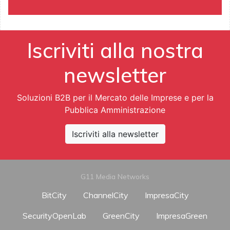
Iscriviti alla nostra
newsletter
Soluzioni B2B per il Mercato delle Imprese e per la
Pubblica Amministrazione
Iscriviti alla newsletter
G11 Media Networks
BitCity
ChannelCity
ImpresaCity
SecurityOpenLab
GreenCity
ImpresaGreen