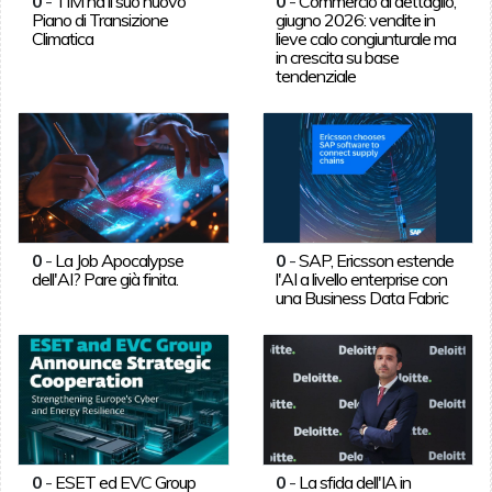
0
-
TIM ha il suo nuovo
0
-
Commercio al dettaglio,
Piano di Transizione
giugno 2026: vendite in
Climatica
lieve calo congiunturale ma
in crescita su base
tendenziale
0
-
La Job Apocalypse
0
-
SAP, Ericsson estende
dell'AI? Pare già finita.
l'AI a livello enterprise con
una Business Data Fabric
0
-
ESET ed EVC Group
0
-
La sfida dell'IA in