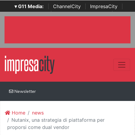
▾ G11 Media:
|
ChannelCity
|
ImpresaCity
|
SecurityOpenLab
|
Italian Channel Awards
|
Italian
Project Awards
|
Italian Security Awards
|
...
Newsletter
Home
news
Nutanix, una strategia di piattaforma per
proporsi come dual vendor