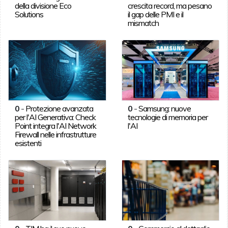
della divisione Eco
crescita record, ma pesano
Solutions
il gap delle PMI e il
mismatch
0
-
Protezione avanzata
0
-
Samsung: nuove
per l'AI Generativa: Check
tecnologie di memoria per
Point integra l'AI Network
l'AI
Firewall nelle infrastrutture
esistenti