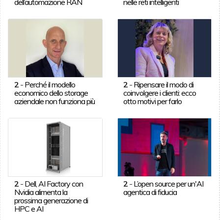
dell’automazione RAN
nelle reti intelligenti
2
-
Perché il modello
2
-
Ripensare il modo di
economico dello storage
coinvolgere i clienti: ecco
aziendale non funziona più
otto motivi per farlo
2
-
Dell, AI Factory con
2
-
L’open source per un'AI
Nvidia alimenta la
agentica di fiducia
prossima generazione di
HPC e AI