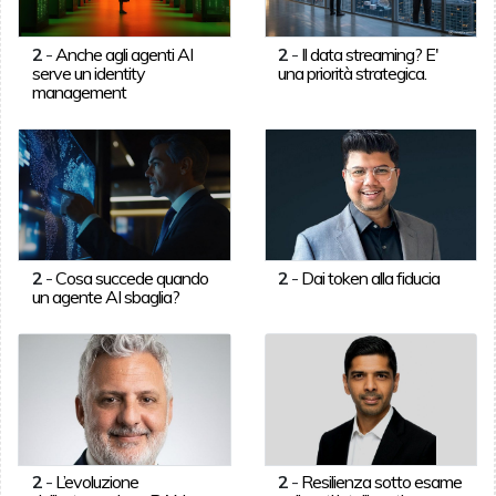
2
-
Anche agli agenti AI
2
-
Il data streaming? E'
serve un identity
una priorità strategica.
management
2
-
Cosa succede quando
2
-
Dai token alla fiducia
un agente AI sbaglia?
2
-
L’evoluzione
2
-
Resilienza sotto esame