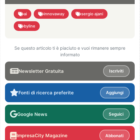
ai
innovaway
sergio ajani
byline
Se questo articolo ti è piaciuto e vuoi rimanere sempre
informato
Newsletter Gratuita
Iscriviti
Fonti di ricerca preferite
Aggiungi
Google News
Seguici
ImpresaCity Magazine
Abbonati