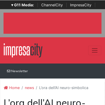
▾ G11 Media:
|
ChannelCity
|
ImpresaCity
|
SecurityOpenLab
|
Italian Channel Awards
|
Italian
Project Awards
|
Italian Security Awards
|
...
Newsletter
Home
news
L’ora dell’AI neuro-simbolica
L’ora dell’AI neuro-