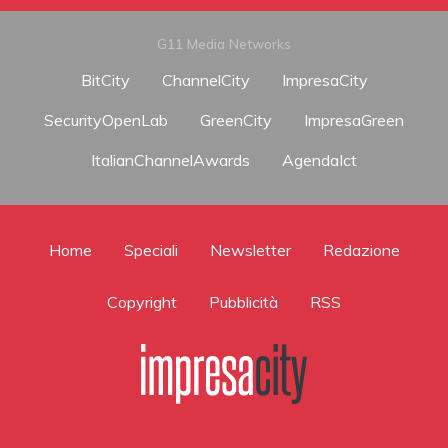
G11 Media Networks
BitCity
ChannelCity
ImpresaCity
SecurityOpenLab
GreenCity
ImpresaGreen
ItalianChannelAwards
AgendaIct
Home
Speciali
Newsletter
Redazione
Copyright
Pubblicità
RSS