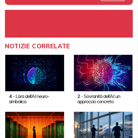
NOTIZIE CORRELATE
4
-
L’ora dell’AI neuro-
2
-
Sovranità dell’AI: un
simbolica
approccio concreto