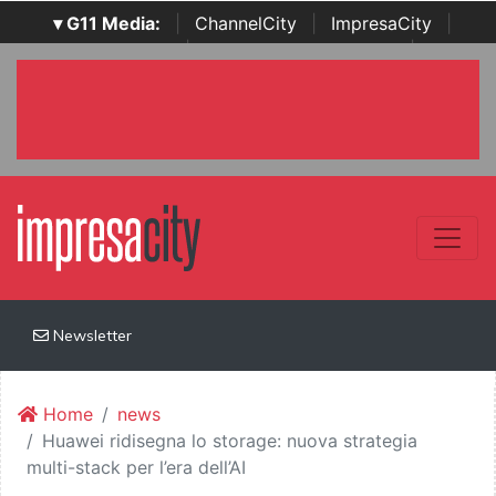
▾ G11 Media:
|
ChannelCity
|
ImpresaCity
|
SecurityOpenLab
|
Italian Channel Awards
|
Italian
Project Awards
|
Italian Security Awards
|
...
Newsletter
Home
news
Huawei ridisegna lo storage: nuova strategia
multi-stack per l’era dell’AI