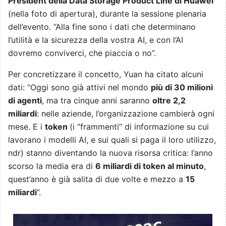
President della Data Storage Product Line di Huawei
(nella foto di apertura), durante la sessione plenaria
dell’evento. “Alla fine sono i dati che determinano
l’utilità e la sicurezza della vostra AI, e con l’AI
dovremo conviverci, che piaccia o no”.
Per concretizzare il concetto, Yuan ha citato alcuni
dati: “Oggi sono già attivi nel mondo
più di 30 milioni
di agenti
, ma tra cinque anni saranno
oltre 2,2
miliardi
: nelle aziende, l’organizzazione cambierà ogni
mese. E i
token
(i “frammenti” di informazione su cui
lavorano i modelli AI, e sui quali si paga il loro utilizzo,
ndr) stanno diventando la nuova risorsa critica: l’anno
scorso la media era di
6 miliardi di token al minuto
,
quest’anno è già salita di due volte e mezzo a
15
miliardi
”.