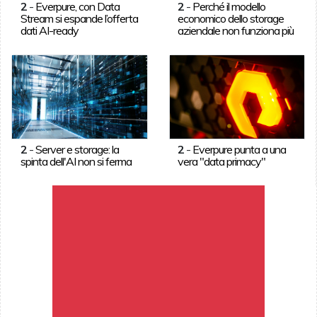
2
-
Everpure, con Data
2
-
Perché il modello
Stream si espande l’offerta
economico dello storage
dati AI-ready
aziendale non funziona più
2
-
Server e storage: la
2
-
Everpure punta a una
spinta dell'AI non si ferma
vera "data primacy"