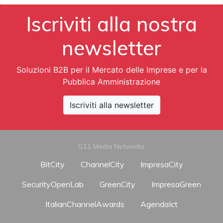
Iscriviti alla nostra
newsletter
Soluzioni B2B per il Mercato delle Imprese e per la
Pubblica Amministrazione
Iscriviti alla newsletter
G11 Media Networks
BitCity
ChannelCity
ImpresaCity
SecurityOpenLab
GreenCity
ImpresaGreen
ItalianChannelAwards
AgendaIct