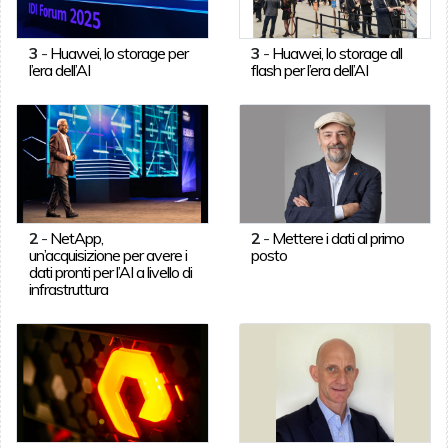
3
-
Huawei, lo storage per
3
-
Huawei, lo storage all
l’era dell’AI
flash per l’era dell’AI
2
-
NetApp,
2
-
Mettere i dati al primo
un’acquisizione per avere i
posto
dati pronti per l’AI a livello di
infrastruttura