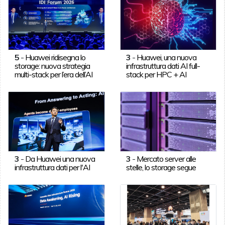
5
-
Huawei ridisegna lo
3
-
Huawei, una nuova
storage: nuova strategia
infrastruttura dati AI full-
multi-stack per l’era dell’AI
stack per HPC + AI
3
-
Da Huawei una nuova
3
-
Mercato server alle
infrastruttura dati per l'AI
stelle, lo storage segue