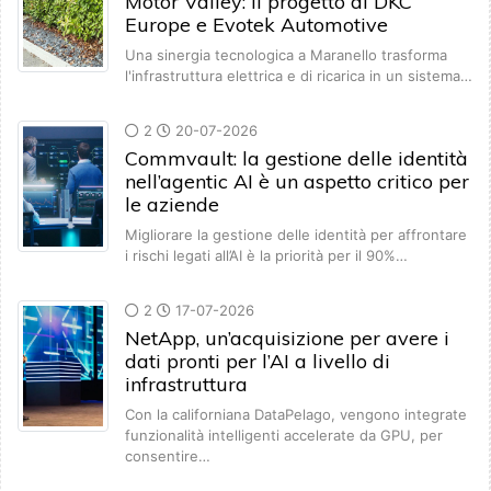
Motor Valley: il progetto di DKC
Europe e Evotek Automotive
Una sinergia tecnologica a Maranello trasforma
l'infrastruttura elettrica e di ricarica in un sistema…
2
20-07-2026
Commvault: la gestione delle identità
nell’agentic AI è un aspetto critico per
le aziende
Migliorare la gestione delle identità per affrontare
i rischi legati all’AI è la priorità per il 90%…
2
17-07-2026
NetApp, un’acquisizione per avere i
dati pronti per l’AI a livello di
infrastruttura
Con la californiana DataPelago, vengono integrate
funzionalità intelligenti accelerate da GPU, per
consentire…