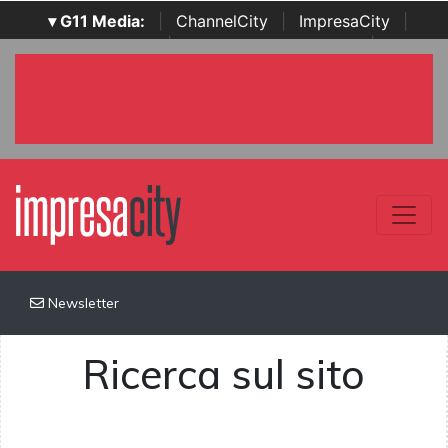
▾ G11 Media:
|
ChannelCity
|
ImpresaCity
|
SecurityOpenLab
|
Italian Channel Awards
|
Italian
Project Awards
|
Italian Security Awards
|
...
Newsletter
Ricerca sul sito