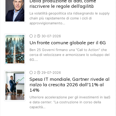
Dalla produzione ai dati, come
riscrivere le regole dell’agilità
La volatilità geopolitica sta ridisegnando le supply
chain più rapidamente di come i cicli di
approvvigionamento…
2
30-07-2026
Un fronte comune globale per il 6G
Ben 25 Governi firmano una "Call to Action" che
cerca di velocizzare e armonizzare lo sviluppo del
6G.…
2
29-07-2026
Spesa IT mondiale, Gartner rivede al
rialzo la crescita 2026 dall'11% al
14%
Ulteriore accelerazione per gli investimenti in IaaS
e data center: “La costruzione in corso della
capacità…