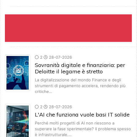
2
28-07-2026
Sovranità digitale e finanziaria: per
Deloitte il legame è stretto
La digitalizzazione del mondo Finance e degli
strumenti di pagamento accelera, rendendo più
critiche…
2
28-07-2026
L'AI che funziona vuole basi IT solide
Perché molti progetti di AI non riescono a
superare la fase sperimentale? Il problema spesso
è infrastrutturale.…