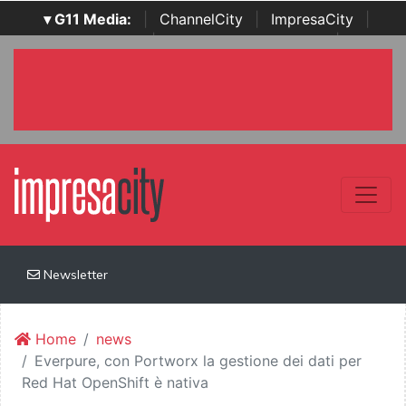
▾ G11 Media:
|
ChannelCity
|
ImpresaCity
|
SecurityOpenLab
|
Italian Channel Awards
|
Italian
Project Awards
|
Italian Security Awards
|
...
Newsletter
Home
news
Everpure, con Portworx la gestione dei dati per
Red Hat OpenShift è nativa