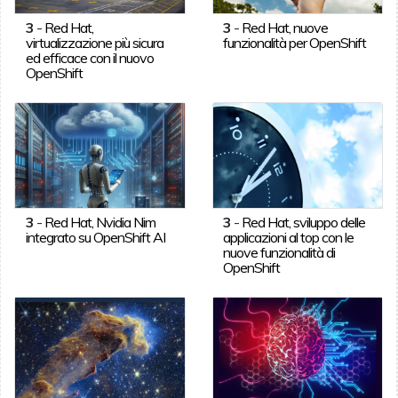
3
-
Red Hat,
3
-
Red Hat, nuove
virtualizzazione più sicura
funzionalità per OpenShift
ed efficace con il nuovo
OpenShift
3
-
Red Hat, Nvidia Nim
3
-
Red Hat, sviluppo delle
integrato su OpenShift AI
applicazioni al top con le
nuove funzionalità di
OpenShift