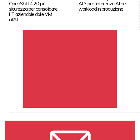
OpenShift 4.20 più
AI 3 per l’inferenza AI nei
sicurezza per consolidare
workload in produzione
l’IT aziendale dalle VM
all’AI