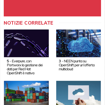
NOTIZIE CORRELATE
5
-
Everpure, con
3
-
NEEN punta su
Portworx la gestione dei
OpenShift per un'offerta
dati per Red Hat
multicloud
OpenShift è nativa