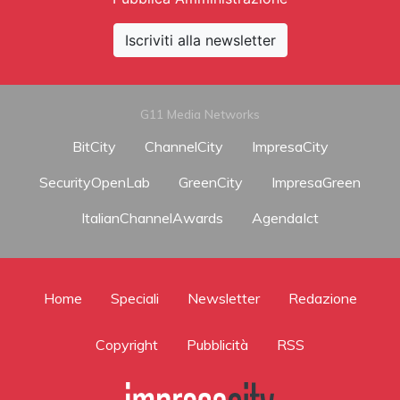
Iscriviti alla newsletter
G11 Media Networks
BitCity
ChannelCity
ImpresaCity
SecurityOpenLab
GreenCity
ImpresaGreen
ItalianChannelAwards
AgendaIct
Home
Speciali
Newsletter
Redazione
Copyright
Pubblicità
RSS