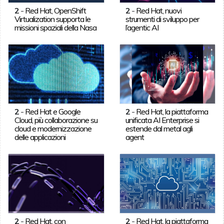
2
-
Red Hat, OpenShift
2
-
Red Hat, nuovi
Virtualization supporta le
strumenti di sviluppo per
missioni spaziali della Nasa
l’agentic AI
2
-
Red Hat e Google
2
-
Red Hat, la piattaforma
Cloud, più collaborazione su
unificata AI Enterprise si
cloud e modernizzazione
estende dal metal agli
delle applicazioni
agent
2
-
Red Hat, con
2
-
Red Hat, la piattaforma