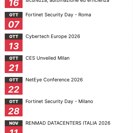
sicurezza, automazione ed efficienza
16
Fortinet Security Day - Roma
OTT
07
Cybertech Europe 2026
OTT
13
CES Unveiled Milan
OTT
21
NetEye Conference 2026
OTT
22
Fortinet Security Day - Milano
OTT
28
RENMAD DATACENTERS ITALIA 2026
NOV
11