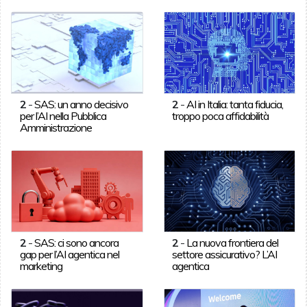
2
-
SAS: un anno decisivo
2
-
AI in Italia: tanta fiducia,
per l’AI nella Pubblica
troppo poca affidabilità
Amministrazione
2
-
SAS: ci sono ancora
2
-
La nuova frontiera del
gap per l’AI agentica nel
settore assicurativo? L’AI
marketing
agentica