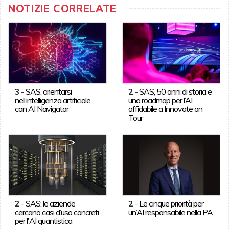
NOTIZIE CORRELATE
3
-
SAS, orientarsi
2
-
SAS, 50 anni di storia e
nell’intelligenza artificiale
una roadmap per l’AI
con AI Navigator
affidabile a Innovate on
Tour
2
-
SAS: le aziende
2
-
Le cinque priorità per
cercano casi d’uso concreti
un’AI responsabile nella PA
per l'AI quantistica