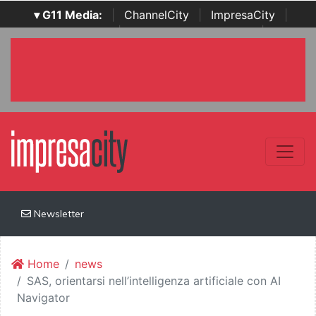
▾ G11 Media:
|
ChannelCity
|
ImpresaCity
|
SecurityOpenLab
|
Italian Channel Awards
|
Italian
Project Awards
|
Italian Security Awards
|
...
Newsletter
Home
news
SAS, orientarsi nell’intelligenza artificiale con AI
Navigator