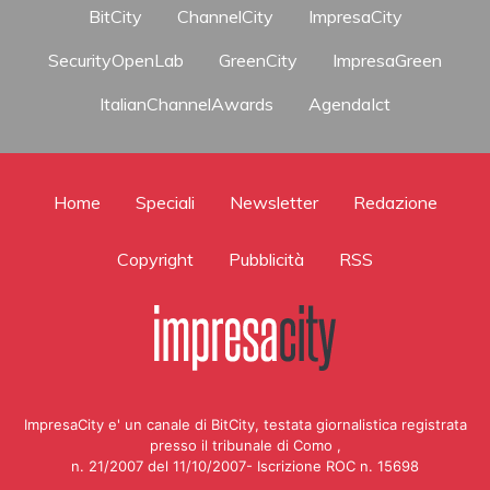
BitCity
ChannelCity
ImpresaCity
SecurityOpenLab
GreenCity
ImpresaGreen
ItalianChannelAwards
AgendaIct
Home
Speciali
Newsletter
Redazione
Copyright
Pubblicità
RSS
ImpresaCity e' un canale di BitCity, testata giornalistica registrata
presso il tribunale di Como ,
n. 21/2007 del 11/10/2007- Iscrizione ROC n. 15698