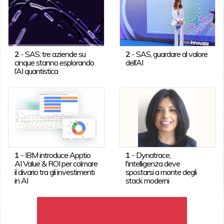
2
-
SAS: tre aziende su
2
-
SAS, guardare al valore
cinque stanno esplorando
dell’AI
l’AI quantistica
1
-
IBM introduce Apptio
1
-
Dynatrace,
AI Value & ROI per colmare
l'intelligenza deve
il divario tra gli investimenti
spostarsi a monte degli
in AI
stack moderni