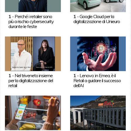
1
-
Perché i retailer sono
1
-
Google Cloud per la
più a rischio cybersecurity
digitalizzazione di Unieuro
durante le feste
1
-
Nel triveneto insieme
1
-
Lenovo: in Emea, è il
per la digitalizzazione del
Retail a guidare il successo
retail
dell’AI