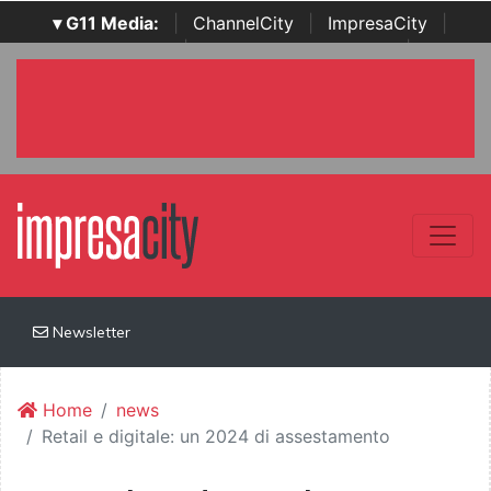
▾ G11 Media:
|
ChannelCity
|
ImpresaCity
|
SecurityOpenLab
|
Italian Channel Awards
|
Italian
Project Awards
|
Italian Security Awards
|
...
Newsletter
Home
news
Retail e digitale: un 2024 di assestamento