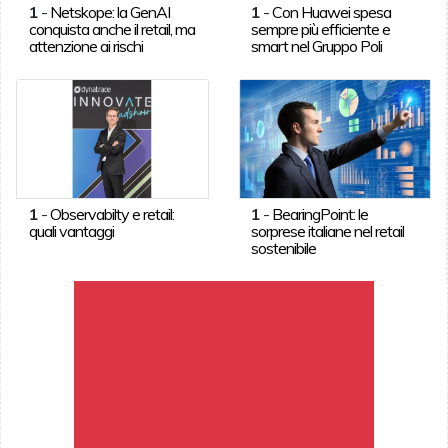
1
-
Netskope: la GenAI
1
-
Con Huawei spesa
conquista anche il retail, ma
sempre più efficiente e
attenzione ai rischi
smart nel Gruppo Poli
1
-
Observabilty e retail:
1
-
BearingPoint: le
quali vantaggi
sorprese italiane nel retail
sostenibile