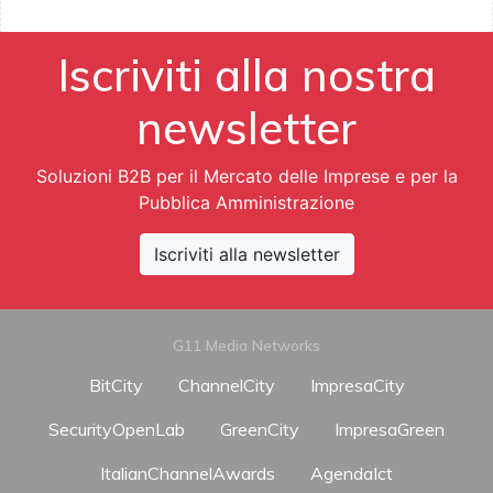
Iscriviti alla nostra
newsletter
Soluzioni B2B per il Mercato delle Imprese e per la
Pubblica Amministrazione
Iscriviti alla newsletter
G11 Media Networks
BitCity
ChannelCity
ImpresaCity
SecurityOpenLab
GreenCity
ImpresaGreen
ItalianChannelAwards
AgendaIct