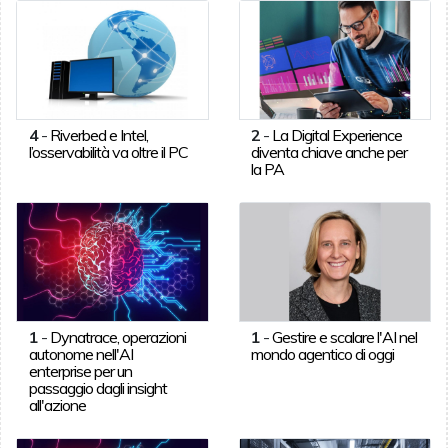
4
-
Riverbed e Intel,
2
-
La Digital Experience
l’osservabilità va oltre il PC
diventa chiave anche per
la PA
1
-
Dynatrace, operazioni
1
-
Gestire e scalare l'AI nel
autonome nell'AI
mondo agentico di oggi
enterprise per un
passaggio dagli insight
all'azione