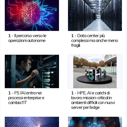
1
-
Il percorso verso le
1
-
Data center: più
operazioni autonome
complessi ma anche meno
fragili
1
-
F5: l’AI entra nei
1
-
HPE, AI e carichi di
processi enterprise e
lavoro mission-critical in
cambia l'IT
ambienti difficili con nuovi
server per l’edge