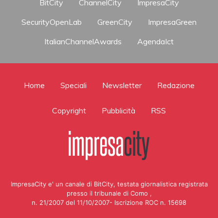
BitCity
ChannelCity
ImpresaCity
SecurityOpenLab
GreenCity
ImpresaGreen
ItalianChannelAwards
AgendaIct
Home
Speciali
Newsletter
Redazione
Copyright
Pubblicità
RSS
ImpresaCity e' un canale di BitCity, testata giornalistica registrata
presso il tribunale di Como ,
n. 21/2007 del 11/10/2007- Iscrizione ROC n. 15698