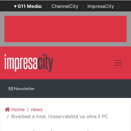
▾ G11 Media:
|
ChannelCity
|
ImpresaCity
|
SecurityOpenLab
|
Italian Channel Awards
|
Italian
Project Awards
|
Italian Security Awards
|
...
Newsletter
Home
news
Riverbed e Intel, l’osservabilità va oltre il PC