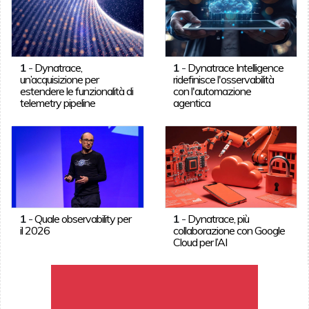
1
-
Dynatrace,
1
-
Dynatrace Intelligence
un’acquisizione per
ridefinisce l'osservabilità
estendere le funzionalità di
con l'automazione
telemetry pipeline
agentica
1
-
Quale observability per
1
-
Dynatrace, più
il 2026
collaborazione con Google
Cloud per l’AI