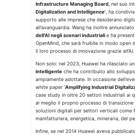
Infrastructure Managing Board
, nel suo i
Digitalization and Intelligence’
, ha condivis
supporto alle imprese che desiderano digita
all’avanguardia. Wang ha inoltre annunciat
dell'AI negli scenari industriali
e ha presenta
OpenMind, che sarà fruibile in modo open d
il loro processo di innovazione grazie all’AI.
Non solo: nel 2023, Huawei ha rilasciato un
intelligente
che ha contribuito allo sviluppo 
ampiamente adottate. In occasione dell’eve
white paper ‘
Amplifying Industrial Digitaliz
case study in oltre 20 settori industriali ai 
al meglio il proprio processo di transizion
soluzioni digitali per settori verticali come f
manifatturiera, energetica, mineraria, del pe
Infine, se nel 2014 Huawei aveva pubblicat