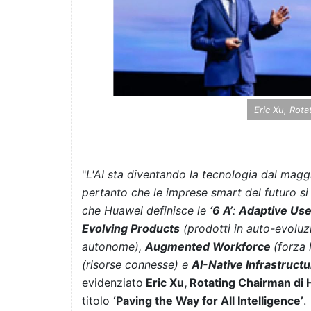
Eric Xu, Rot
"
L'AI sta diventando la tecnologia dal maggi
pertanto che le imprese smart del futuro si
che Huawei definisce le
‘6 A’
:
Adaptive Use
Evolving Products
(prodotti in auto-evoluz
autonome),
Augmented Workforce
(forza
(risorse connesse) e
AI-Native Infrastruct
evidenziato
Eric Xu, Rotating Chairman di
titolo
‘Paving the Way for All Intelligence’
.