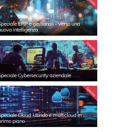
Speciale
Speciale ERP e gestionali - Verso una
nuova intelligenza
Speciale
Speciale Cybersecurity aziendale
Speciale
Speciale Cloud - Ibrido e multicloud in
primo piano