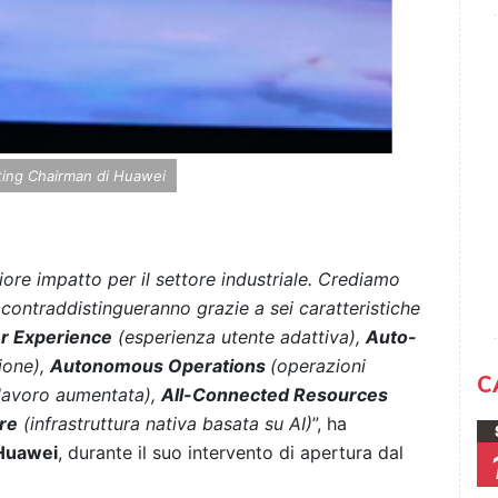
ating Chairman di Huawei
ore impatto per il settore industriale. Crediamo
 contraddistingueranno grazie a sei caratteristiche
r Experience
(esperienza utente adattiva),
Auto-
ione),
Autonomous Operations
(operazioni
C
 lavoro aumentata),
All-Connected Resources
ure
(infrastruttura nativa basata su AI)
”, ha
 Huawei
, durante il suo intervento di apertura dal