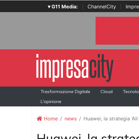
▾ G11 Media:
|
ChannelCity
|
Impre
Trasformazione Digitale
Cloud
Tecnolo
L'opinione
Home
news
Huawei, la strategia ‘A
Huawei, la strategi