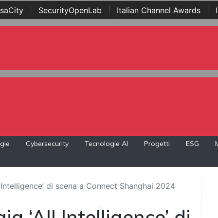
saCity
|
SecurityOpenLab
|
Italian Channel Awards
|
Awards
|
...
gie
Cybersecurity
Tecnologie AI
Progetti
ESG
ll Intelligence’ di scena a Connect Shanghai 2024
a ‘All Intelligence’ di