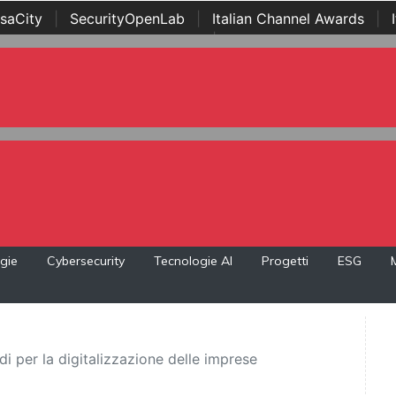
saCity
|
SecurityOpenLab
|
Italian Channel Awards
|
Awards
|
...
gie
Cybersecurity
Tecnologie AI
Progetti
ESG
rdi per la digitalizzazione delle imprese