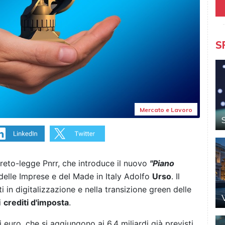
S
Mercato e Lavoro
reto-legge Pnrr, che introduce il nuovo
"Piano
delle Imprese e del Made in Italy Adolfo
Urso
. Il
in digitalizzazione e nella transizione green delle
i
crediti d'imposta
.
i euro, che si aggiungono ai 6,4 miliardi già previsti