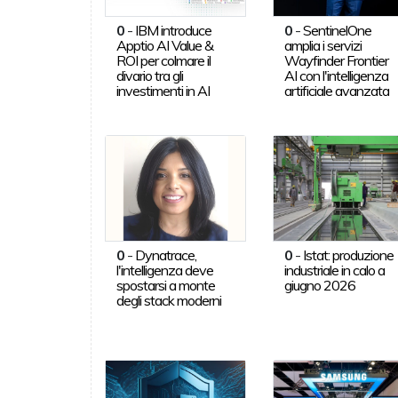
0
-
IBM introduce
0
-
SentinelOne
Apptio AI Value &
amplia i servizi
ROI per colmare il
Wayfinder Frontier
divario tra gli
AI con l'intelligenza
investimenti in AI
artificiale avanzata
0
-
Dynatrace,
0
-
Istat: produzione
l'intelligenza deve
industriale in calo a
spostarsi a monte
giugno 2026
degli stack moderni