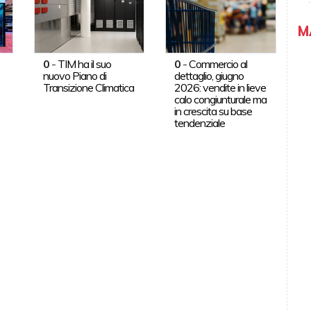
M
0
-
TIM ha il suo
0
-
Commercio al
nuovo Piano di
dettaglio, giugno
Transizione Climatica
2026: vendite in lieve
calo congiunturale ma
in crescita su base
tendenziale