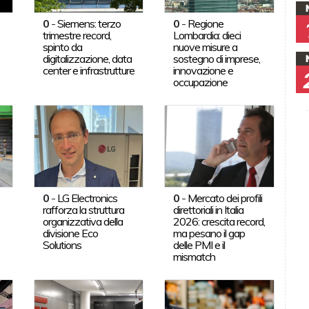
0
-
Siemens: terzo
0
-
Regione
trimestre record,
Lombardia: dieci
spinto da
nuove misure a
digitalizzazione, data
sostegno di imprese,
center e infrastrutture
innovazione e
occupazione
0
-
LG Electronics
0
-
Mercato dei profili
rafforza la struttura
direttoriali in Italia
organizzativa della
2026: crescita record,
divisione Eco
ma pesano il gap
Solutions
delle PMI e il
mismatch