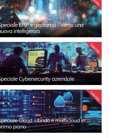
Speciale
Speciale ERP e gestionali - Verso una
nuova intelligenza
Speciale
Speciale Cybersecurity aziendale
Speciale
Speciale Cloud - Ibrido e multicloud in
primo piano