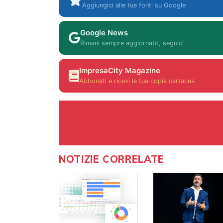
Aggiungici alle tue fonti su Google
Google News
Rimani sempre aggiornato, seguici
ImpresaCity Magazine
Abbonati e ricevi la tua copia cartacea
NOTIZIE CORRELATE