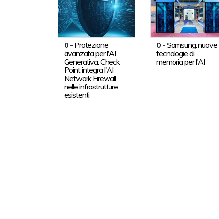
0
-
Protezione
0
-
Samsung: nuove
avanzata per l'AI
tecnologie di
Generativa: Check
memoria per l'AI
Point integra l'AI
Network Firewall
nelle infrastrutture
esistenti