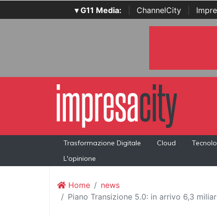
▾ G11 Media:
|
ChannelCity
|
Impre
Trasformazione Digitale
Cloud
Tecnolo
L'opinione
Home
news
Piano Transizione 5.0: in arrivo 6,3 milia