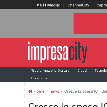
▾ G11 Media:
|
ChannelCity
|
Impre
Trasformazione Digitale
Cloud
Tecnolo
L'opinione
Home
news
Cresce la spesa ICT del
Cresce la spesa I