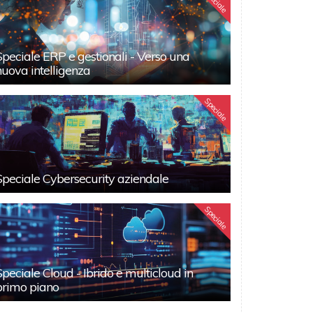
Speciale
Speciale ERP e gestionali - Verso una
nuova intelligenza
Speciale
Speciale Cybersecurity aziendale
Speciale
Speciale Cloud - Ibrido e multicloud in
primo piano