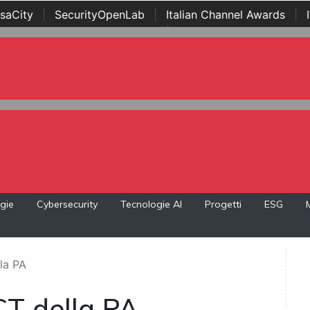
saCity
|
SecurityOpenLab
|
Italian Channel Awards
|
Awards
|
...
gie
Cybersecurity
Tecnologie AI
Progetti
ESG
la PA
CT della PA