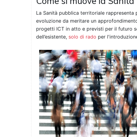
Come si muove la Sanità
La Sanità pubblica territoriale rappresent
evoluzione da meritare un approfondimento
progetti ICT in atto e previsti per il futur
dell’esistente,
solo di rado
per l'introduzion