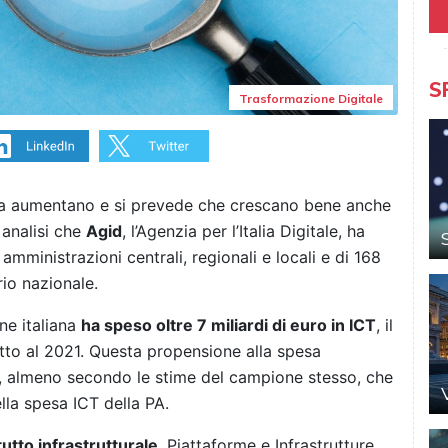
S
Trasformazione Digitale
na aumentano e si prevede che crescano bene anche
 analisi che
Agid
, l’Agenzia per l’Italia Digitale, ha
amministrazioni centrali, regionali e locali e di 168
rio nazionale.
ne italiana
ha speso oltre 7 miliardi di euro in ICT
, il
to al 2021. Questa propensione alla spesa
o, almeno secondo le stime del campione stesso, che
ella spesa ICT della PA.
utto infrastrutturale
. Piattaforme e Infrastrutture