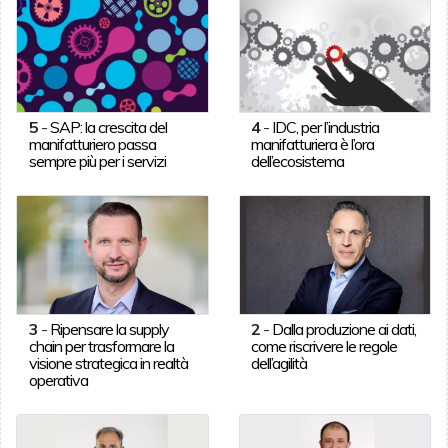
5
-
SAP: la crescita del
4
-
IDC, per l’industria
manifatturiero passa
manifatturiera è l’ora
sempre più per i servizi
dell’ecosistema
3
-
Ripensare la supply
2
-
Dalla produzione ai dati,
chain per trasformare la
come riscrivere le regole
visione strategica in realtà
dell’agilità
operativa