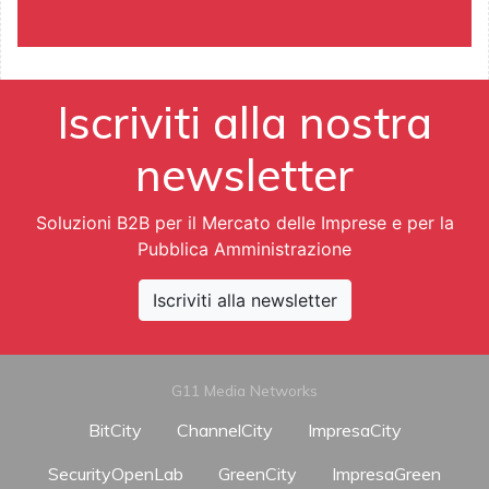
Iscriviti alla nostra
newsletter
Soluzioni B2B per il Mercato delle Imprese e per la
Pubblica Amministrazione
Iscriviti alla newsletter
G11 Media Networks
BitCity
ChannelCity
ImpresaCity
SecurityOpenLab
GreenCity
ImpresaGreen