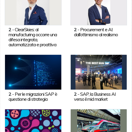
2
-
ClearSkies: al
2
-
Procurement e AI:
manufacturing occorre una
dall’ottimismo al realismo
difesa integrata,
automatizzata e proattiva
2
-
Per le migrazioni SAP è
2
-
SAP, la Business AI
questione di strategia
verso il mid market