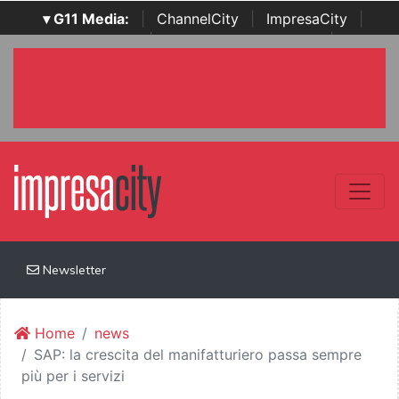
▾ G11 Media:
|
ChannelCity
|
ImpresaCity
|
SecurityOpenLab
|
Italian Channel Awards
|
Italian
Project Awards
|
Italian Security Awards
|
...
Newsletter
Home
news
SAP: la crescita del manifatturiero passa sempre
più per i servizi