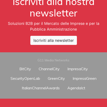
Iscriviti alla nostra
newsletter
Soluzioni B2B per il Mercato delle Imprese e per la
Pubblica Amministrazione
Iscriviti alla newsletter
G11 Media Networks
BitCity
ChannelCity
ImpresaCity
SecurityOpenLab
GreenCity
ImpresaGreen
ItalianChannelAwards
AgendaIct