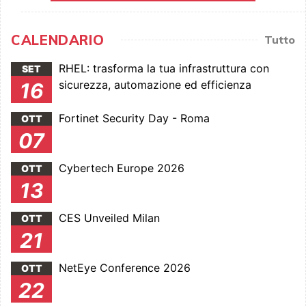
CALENDARIO
Tutto
RHEL: trasforma la tua infrastruttura con
SET
sicurezza, automazione ed efficienza
16
Fortinet Security Day - Roma
OTT
07
Cybertech Europe 2026
OTT
13
CES Unveiled Milan
OTT
21
NetEye Conference 2026
OTT
22