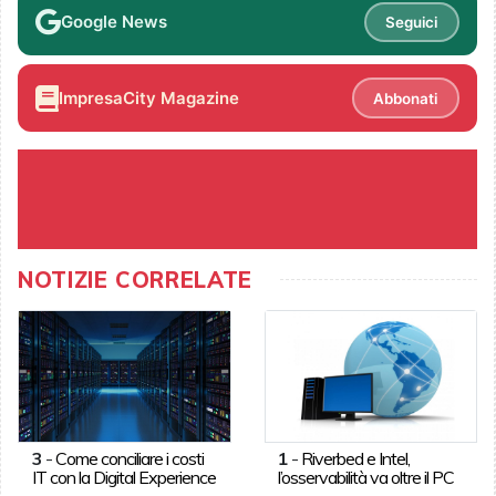
Google News
Seguici
ImpresaCity Magazine
Abbonati
NOTIZIE CORRELATE
3
-
Come conciliare i costi
1
-
Riverbed e Intel,
IT con la Digital Experience
l’osservabilità va oltre il PC