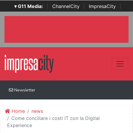
▾ G11 Media:
|
ChannelCity
|
ImpresaCity
|
SecurityOpenLab
|
Italian Channel Awards
|
Italian
Project Awards
|
Italian Security Awards
|
...
Newsletter
Home
news
Come conciliare i costi IT con la Digital
Experience